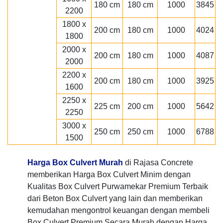
180 cm
180 cm
1000
3845
2200
1800 x
200 cm
180 cm
1000
4024
1800
2000 x
200 cm
180 cm
1000
4087
2000
2200 x
200 cm
180 cm
1000
3925
1600
2250 x
225 cm
200 cm
1000
5642
2250
3000 x
250 cm
250 cm
1000
6788
1500
Harga Box Culvert Murah
di Rajasa Concrete
memberikan Harga Box Culvert Minim dengan
Kualitas Box Culvert Purwamekar Premium Terbaik
dari Beton Box Culvert yang lain dan memberikan
kemudahan mengontrol keuangan dengan membeli
Box Culvert Premium Secara Murah dengan Harga