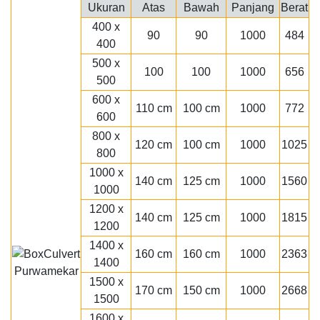
Ukuran
Atas
Bawah
Panjang
Berat
400 x
90
90
1000
484
400
500 x
100
100
1000
656
500
600 x
110 cm
100 cm
1000
772
600
800 x
120 cm
100 cm
1000
1025
800
1000 x
140 cm
125 cm
1000
1560
1000
1200 x
140 cm
125 cm
1000
1815
1200
1400 x
160 cm
160 cm
1000
2363
1400
1500 x
170 cm
150 cm
1000
2668
1500
1600 x