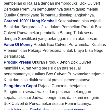
pembelian di Rajasa dengan memproduksi Box Culvert
Berskala Premium pembuatannya dalam tahap melalu
Quality Control yang Terpantau disetiap langkahnya.
Garansi 100% Uang Kembali
Kesepakatan bisa terjadi
Batal dan Bergaransi Jika dalam Pembelian Produk Box
Culvert Purwamekar pembelian Barang Tidak sesuai
dengan Spesifikasi yang pelanggan minta atau pesan.
Value Of Money
Produk Box Culvert Purwamekar Kualitas
Premium dan Pekerja Profesional untuk Biaya Bisa Nego
Bersahabat.
Produk Presisi
Ukuran Produk Beton Box Culvert
memiliki ukuran yang presisi dan pas sesuai
penempatanya, kualitas Box Culvert Purwamekar terjamin
Kuat dan bisa diukir sesuai presisi penempatanya.
Pengiriman Cepat
Rajasa Concrete menjamin
Pengiriman sesuai waktu dan pesanan pelanggan
sepakati sesuai Jadwal pengiriman, dan kami mengirin
Box Culvert di Purwamekar sesuai Permintaannya.
Untuk Informasi Produk dan Layanan dapat segera