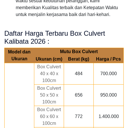
waktu sesuai kebutuhan pelanggan, kami
memberikan Kualitas terbaik dan Ketepatan Waktu
untuk menjalin kerjasama baik dari hari-kehari.
Daftar Harga Terbaru Box Culvert
Kalibata 2026 :
Mutu Box Culvert
Model dan
Ukuran
Ukuran (cm)
Berat (kg)
Harga / Pcs
Box Culvert
40 x 40 x
484
700.000
100cm
Box Culvert
50 x 50 x
656
950.000
100cm
Box Culvert
60 x 60 x
772
1.400.000
100cm