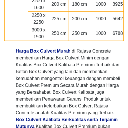
2200 x
200 cm
180 cm
1000
3925
1600
2250 x
225 cm
200 cm
1000
5642
2250
3000 x
250 cm
250 cm
1000
6788
1500
Harga Box Culvert Murah
di Rajasa Concrete
memberikan Harga Box Culvert Minim dengan
Kualitas Box Culvert Kalibata Premium Terbaik dari
Beton Box Culvert yang lain dan memberikan
kemudahan mengontrol keuangan dengan membeli
Box Culvert Premium Secara Murah dengan Harga
yang Bersahabat, Box Culvert Kalibata juga
memberikan Penawaran Garansi Produk untuk
membuktikan keterbaikan Box Culvert Rajasa
Concrete adalah Kualitas Premium yang Terbaik.
Box Culvert Kalibata Berkualitas serta Terjamin
Mutunya
Kualitas Box Culvert Premium bukan