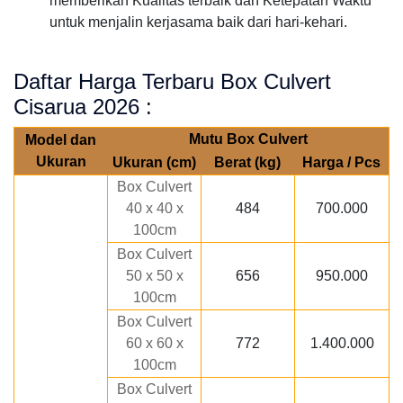
memberikan Kualitas terbaik dan Ketepatan Waktu
untuk menjalin kerjasama baik dari hari-kehari.
Daftar Harga Terbaru Box Culvert
Cisarua 2026 :
Mutu Box Culvert
Model dan
Ukuran
Ukuran (cm)
Berat (kg)
Harga / Pcs
Box Culvert
40 x 40 x
484
700.000
100cm
Box Culvert
50 x 50 x
656
950.000
100cm
Box Culvert
60 x 60 x
772
1.400.000
100cm
Box Culvert