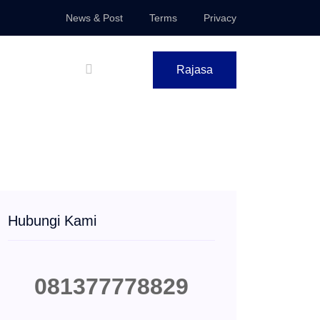
News & Post
Terms
Privacy
Rajasa
Hubungi Kami
081377778829