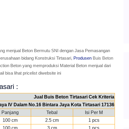
ng menjual Beton Bermutu SNI dengan Jasa Pemasangan
erusahaan bidang Konstruksi Tirtasari,
Produsen
Buis Beton
n Beton yang memproduksi Material Beton menjual dari
bisa lihat pricelist diwebsite ini
asari :
Jual Buis Beton Tirtasari Cek Kriteria
Jaya IV Dalam No.16 Bintara Jaya Kota Tirtasari 17136
Panjang
Tebal
Isi Per M
100 cm
2.5 cm
1 pcs
100 cm
3 cm
1 pcs