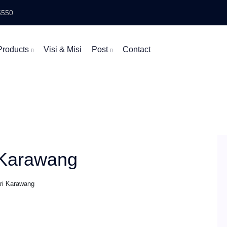
5550
Products
Visi & Misi
Post
Contact
i Karawang
ari Karawang