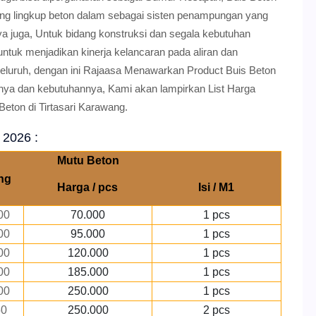
ruang lingkup beton dalam sebagai sisten penampungan yang
 juga, Untuk bidang konstruksi dan segala kebutuhan
untuk menjadikan kinerja kelancaran pada aliran dan
uruh, dengan ini Rajaasa Menawarkan Product Buis Beton
nya dan kebutuhannya, Kami akan lampirkan List Harga
eton di Tirtasari Karawang.
 2026 :
Mutu Beton
ng
Harga / pcs
Isi / M1
00
70.000
1 pcs
00
95.000
1 pcs
00
120.000
1 pcs
00
185.000
1 pcs
00
250.000
1 pcs
50
250.000
2 pcs