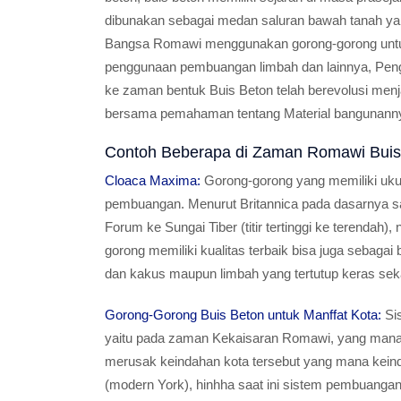
dibunakan sebagai medan saluran bawah tanah yan
Bangsa Romawi menggunakan gorong-gorong untuk 
penggunaan pembuangan limbah dan lainnya, Pengg
ke zaman bentuk Buis Beton telah berevolusi menja
bersama pemahaman tentang Material bangunann
Contoh Beberapa di Zaman Romawi Buis
Cloaca Maxima:
Gorong-gorong yang memiliki uku
pembuangan. Menurut Britannica pada dasarnya salu
Forum ke Sungai Tiber (titir tertinggi ke terendah
gorong memiliki kualitas terbaik bisa juga sebag
dan kakus maupun limbah yang tertutup keras seka
Gorong-Gorong Buis Beton untuk Manffat Kota:
Sis
yaitu pada zaman Kekaisaran Romawi, yang mana m
merusak keindahan kota tersebut yang mana kein
(modern York), hinhha saat ini sistem pembuangan