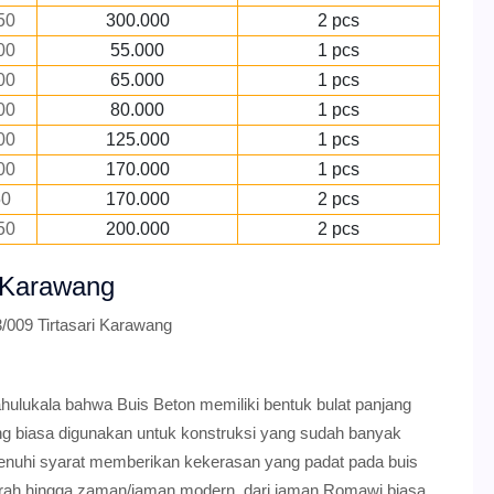
50
300.000
2 pcs
00
55.000
1 pcs
00
65.000
1 pcs
00
80.000
1 pcs
00
125.000
1 pcs
00
170.000
1 pcs
50
170.000
2 pcs
50
200.000
2 pcs
i Karawang
/009 Tirtasari Karawang
dahulukala bahwa Buis Beton memiliki bentuk bulat panjang
ng biasa digunakan untuk konstruksi yang sudah banyak
enuhi syarat memberikan kekerasan yang padat pada buis
jarah hingga zaman/jaman modern. dari jaman Romawi biasa