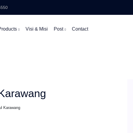
5550
Products
Visi & Misi
Post
Contact
 Karawang
ul Karawang