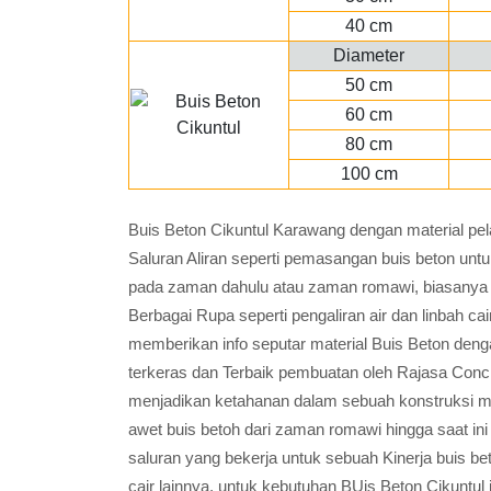
40 cm
Diameter
50 cm
60 cm
80 cm
100 cm
Buis Beton Cikuntul Karawang dengan material pe
Saluran Aliran seperti pemasangan buis beton u
pada zaman dahulu atau zaman romawi, biasanya 
Berbagai Rupa seperti pengaliran air dan linbah ca
memberikan info seputar material Buis Beton deng
terkeras dan Terbaik pembuatan oleh Rajasa Concr
menjadikan ketahanan dalam sebuah konstruksi men
awet buis betoh dari zaman romawi hingga saat in
saluran yang bekerja untuk sebuah Kinerja buis be
cair lainnya, untuk kebutuhan BUis Beton Cikuntu