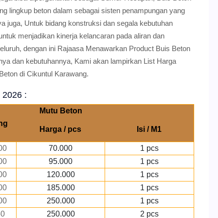
ruang lingkup beton dalam sebagai sisten penampungan yang
 juga, Untuk bidang konstruksi dan segala kebutuhan
untuk menjadikan kinerja kelancaran pada aliran dan
uruh, dengan ini Rajaasa Menawarkan Product Buis Beton
nya dan kebutuhannya, Kami akan lampirkan List Harga
Beton di Cikuntul Karawang.
 2026 :
Mutu Beton
ng
Harga / pcs
Isi / M1
00
70.000
1 pcs
00
95.000
1 pcs
00
120.000
1 pcs
00
185.000
1 pcs
00
250.000
1 pcs
50
250.000
2 pcs