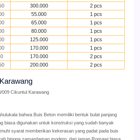
50
300.000
2 pcs
00
55.000
1 pcs
00
65.000
1 pcs
00
80.000
1 pcs
00
125.000
1 pcs
00
170.000
1 pcs
50
170.000
2 pcs
50
200.000
2 pcs
l Karawang
3/009 Cikuntul Karawang
ahulukala bahwa Buis Beton memiliki bentuk bulat panjang
ng biasa digunakan untuk konstruksi yang sudah banyak
enuhi syarat memberikan kekerasan yang padat pada buis
jarah hingga zaman/jaman modern. dari jaman Romawi biasa