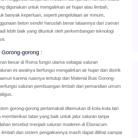
g digunakan untuk mengalirkan air hujan atau limbah,
banyak keperluan, seperti pengelolaan air minum,
unaan beton sendiri haruslah benar tataannya dari zaman
di lebih baik yang dituntuk oleh perkembangan teknologi
ya.
 Gorong-gorong :
ran besar di Roma fungsi utama sebagai saluran
ran ini awalnya berfungsi mengalirkan air hujan dari distrik
), namun karena ruasnya tertutup dan Material Buis Gorong-
ai berfungsi saluran pembuangan limbah dari pemandian umum
ligus.
tem gorong-gorong pertamakali ditemukan di kota-kota lain
emberikan tatan yang baik untuk jalur saluran tanpa
dahan tersebut menjadi saluran moderen di Eboracum
 limbah dan sistem pengalirannya masih dapat dilihat sampai