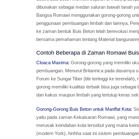
dibunakan sebagai medan saluran bawah tanah yan
Bangsa Romawi menggunakan gorong-gorong untuk 
penggunaan pembuangan limbah dan lainnya, Pengg
ke zaman bentuk Buis Beton telah berevolusi menja
bersama pemahaman tentang Material bangunann
Contoh Beberapa di Zaman Romawi Buis
Cloaca Maxima:
Gorong-gorong yang memiliki uku
pembuangan. Menurut Britannica pada dasarnya salu
Forum ke Sungai Tiber (titir tertinggi ke terendah
gorong memiliki kualitas terbaik bisa juga sebag
dan kakus maupun limbah yang tertutup keras seka
Gorong-Gorong Buis Beton untuk Manffat Kota:
Sis
yaitu pada zaman Kekaisaran Romawi, yang mana m
merusak keindahan kota tersebut yang mana kein
(modern York), hinhha saat ini sistem pembuangan