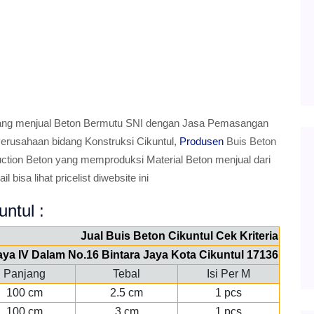
g menjual Beton Bermutu SNI dengan Jasa Pemasangan
Perusahaan bidang Konstruksi Cikuntul,
Produsen
Buis Beton
n Beton yang memproduksi Material Beton menjual dari
bisa lihat pricelist diwebsite ini
untul :
Jual Buis Beton Cikuntul Cek Kriteria
Jaya IV Dalam No.16 Bintara Jaya Kota Cikuntul 17136
Panjang
Tebal
Isi Per M
100 cm
2.5 cm
1 pcs
100 cm
3 cm
1 pcs