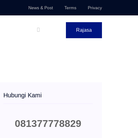
News & Post
Terms
Privacy
Rajasa
Hubungi Kami
081377778829