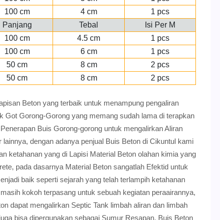
100 cm
4 cm
1 pcs
Panjang
Tebal
Isi Per M
100 cm
4.5 cm
1 pcs
100 cm
6 cm
1 pcs
50 cm
8 cm
2 pcs
50 cm
8 cm
2 pcs
lapisan Beton yang terbaik untuk menampung pengaliran
ntuk Got Gorong-Gorong yang memang sudah lama di terapkan
Penerapan Buis Gorong-gorong untuk mengalirkan Aliran
ir lainnya, dengan adanya penjual Buis Beton di Cikuntul kami
an ketahanan yang di Lapisi Material Beton olahan kimia yang
ete, pada dasarnya Material Beton sangatlah Efektid untuk
jadi baik seperti sejarah yang telah terlampih ketahanan
i masih kokoh terpasang untuk sebuah kegiatan peraairannya,
ton dapat mengalirkan Septic Tank limbah aliran dan limbah
l juga bisa dipergunakan sebagai Sumur Resapan, Buis Beton