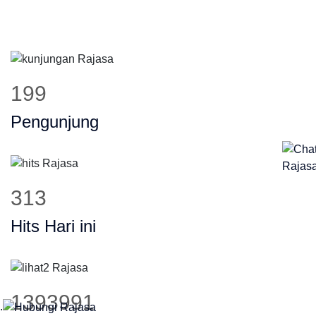
276
Pengunjung
433
Hits Hari ini
1926988
.