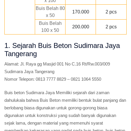
x 100
Buis Belah 80
170.000
2 pcs
x 50
Buis Belah
200.000
2 pcs
100 x 50
1. Sejarah Buis Beton Sudimara Jaya
Tangerang
Alamat:
Jl. Raya gg Masjid 001 No C.16 Rt/Rw.003/009
Sudimara Jaya Tangerang
Nomor Telepon:
0813 7777 8829 – 0821 1064 5550
Buis beton Sudimara Jaya Memiliki sejarah dari zaman
dahulukala bahwa Buis Beton memiliki bentuk bulat panjang dan
berlobang biasa digunakan untuk gorong-gorong biasa
digunakan untuk konstruksi yang sudah banyak digunakan
sejak lama, dengan material yang memenuhi syarat
memberikan kekerasan yang padat pada buis beton, buis beton