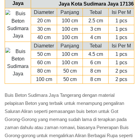
Jaya Kota Sudimara Jaya 17136
Diameter
Panjang
Tebal
Isi Per M
20 cm
100 cm
2.5 cm
1 pcs
30 cm
100 cm
3 cm
1 pcs
40 cm
100 cm
4 cm
1 pcs
Diameter
Panjang
Tebal
Isi Per M
50 cm
100 cm
4.5 cm
1 pcs
60 cm
100 cm
6 cm
1 pcs
80 cm
50 cm
8 cm
2 pcs
100 cm
50 cm
8 cm
2 pcs
Buis Beton Sudimara Jaya Tangerang dengan material
pelapisan Beton yang terbaik untuk menampung pengaliran
Saluran Aliran seperti pemasangan buis beton untuk Got
Gorong-Gorong yang memang sudah lama di terapkan pada
zaman dahulu atau zaman romawi, biasanya Penerapan Buis
Gorong-gorong untuk mengalirkan Aliran Berbagai Rupa seperti