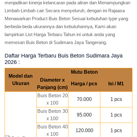
menjadikan kinerja kelancaran pada aliran dan Menampungkan
Limbah-Limbah cair Secara menyeluruh, dengan ini Rajaasa
Menawarkan Product Buis Beton Sesuai kebutuhan type yang
berbeda-beda ukurannya dan kebutuhannya, Kami akan
lampirkan List Harga Terbaru Tahun ini untuk anda yang
memesan Buis Beton di Sudimara Jaya Tangerang.
Daftar Harga Terbaru Buis Beton Sudimara Jaya
2026 :
Mutu Beton
Model dan
Diameter x
Ukuran
Harga / pcs
Isi / M1
Panjang (cm)
Buis Beton 20
70.000
1 pcs
x 100
Buis Beton 30
95.000
1 pcs
x 100
Buis Beton 40
120.000
1 pcs
x 100