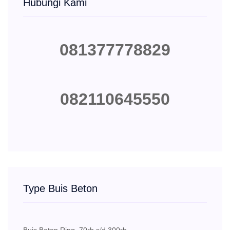
Hubungi Kami
081377778829
082110645550
Type Buis Beton