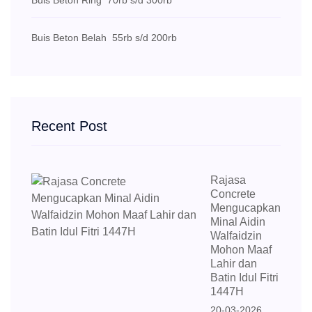
Buis Beton Ring
70rb s/d 300rb
Buis Beton Belah
55rb s/d 200rb
Recent Post
Rajasa
Concrete
Mengucapkan
Minal Aidin
Walfaidzin
Mohon Maaf
Lahir dan
Batin Idul Fitri
1447H
20-03-2026