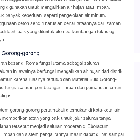
g digunakan untuk mengalirkan air hujan atau limbah,
banyak keperluan, seperti pengelolaan air minum,
unaan beton sendiri haruslah benar tataannya dari zaman
di lebih baik yang dituntuk oleh perkembangan teknologi
ya.
 Gorong-gorong :
ran besar di Roma fungsi utama sebagai saluran
ran ini awalnya berfungsi mengalirkan air hujan dari distrik
), namun karena ruasnya tertutup dan Material Buis Gorong-
ai berfungsi saluran pembuangan limbah dari pemandian umum
ligus.
tem gorong-gorong pertamakali ditemukan di kota-kota lain
emberikan tatan yang baik untuk jalur saluran tanpa
dahan tersebut menjadi saluran moderen di Eboracum
 limbah dan sistem pengalirannya masih dapat dilihat sampai