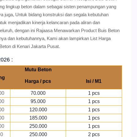
ruang lingkup beton dalam sebagai sisten penampungan yang
 juga, Untuk bidang konstruksi dan segala kebutuhan
tuk menjadikan kinerja kelancaran pada aliran dan
uruh, dengan ini Rajaasa Menawarkan Product Buis Beton
nya dan kebutuhannya, Kami akan lampirkan List Harga
eton di Kenari Jakarta Pusat.
2026 :
Mutu Beton
ng
Harga / pcs
Isi / M1
00
70.000
1 pcs
00
95.000
1 pcs
00
120.000
1 pcs
00
185.000
1 pcs
00
250.000
1 pcs
50
250.000
2 pcs