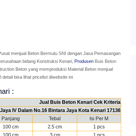
usat menjual Beton Bermutu SNI dengan Jasa Pemasangan
Perusahaan bidang Konstruksi Kenari,
Produsen
Buis Beton
ion Beton yang memproduksi Material Beton menjual
tail bisa lihat pricelist diwebsite ini
ari :
Jual Buis Beton Kenari Cek Kriteria
a Jaya IV Dalam No.16 Bintara Jaya Kota Kenari 17136
Panjang
Tebal
Isi Per M
100 cm
2.5 cm
1 pcs
100 cm
3 cm
1 pcs