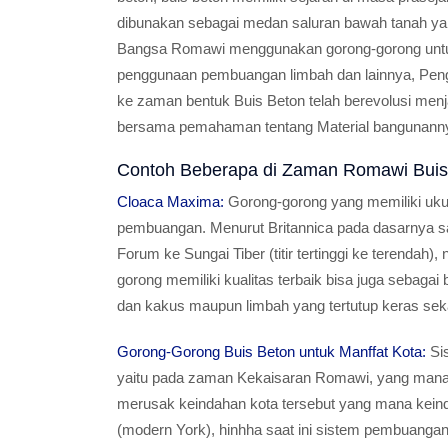
dibunakan sebagai medan saluran bawah tanah yan
Bangsa Romawi menggunakan gorong-gorong untuk 
penggunaan pembuangan limbah dan lainnya, Pengg
ke zaman bentuk Buis Beton telah berevolusi menja
bersama pemahaman tentang Material bangunann
Contoh Beberapa di Zaman Romawi Buis
Cloaca Maxima:
Gorong-gorong yang memiliki uku
pembuangan. Menurut Britannica pada dasarnya salu
Forum ke Sungai Tiber (titir tertinggi ke terendah
gorong memiliki kualitas terbaik bisa juga sebag
dan kakus maupun limbah yang tertutup keras seka
Gorong-Gorong Buis Beton untuk Manffat Kota:
Sis
yaitu pada zaman Kekaisaran Romawi, yang mana m
merusak keindahan kota tersebut yang mana kein
(modern York), hinhha saat ini sistem pembuangan