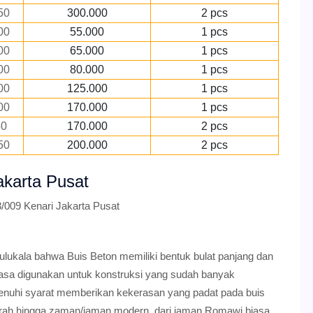
50
300.000
2 pcs
00
55.000
1 pcs
00
65.000
1 pcs
00
80.000
1 pcs
00
125.000
1 pcs
00
170.000
1 pcs
50
170.000
2 pcs
50
200.000
2 pcs
akarta Pusat
/009 Kenari Jakarta Pusat
ulukala bahwa Buis Beton memiliki bentuk bulat panjang dan
iasa digunakan untuk konstruksi yang sudah banyak
enuhi syarat memberikan kekerasan yang padat pada buis
jarah hingga zaman/jaman modern. dari jaman Romawi biasa