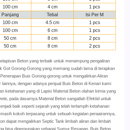
100 cm
4 cm
1 pcs
Panjang
Tebal
Isi Per M
100 cm
4.5 cm
1 pcs
100 cm
6 cm
1 pcs
50 cm
8 cm
2 pcs
50 cm
8 cm
2 pcs
pelapisan Beton yang terbaik untuk menampung pengaliran
ntuk Got Gorong-Gorong yang memang sudah lama di terapkan
Penerapan Buis Gorong-gorong untuk mengalirkan Aliran
ir lainnya, dengan adanya penjual Buis Beton di Kenari kami
an ketahanan yang di Lapisi Material Beton olahan kimia yang
ete, pada dasarnya Material Beton sangatlah Efektid untuk
jadi baik seperti sejarah yang telah terlampih ketahanan
i masih kokoh terpasang untuk sebuah kegiatan peraairannya,
ton dapat mengalirkan Septic Tank limbah aliran dan limbah
juga bisa dipergunakan sebagai Sumur Resapan, Buis Beton