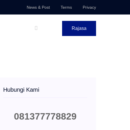
News & Post
Terms
Privacy
Rajasa
Hubungi Kami
081377778829