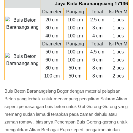
Jaya Kota Baranangsiang 17136
Diameter
Panjang
Tebal
Isi Per M
20 cm
100 cm
2.5 cm
1 pcs
30 cm
100 cm
3 cm
1 pcs
40 cm
100 cm
4 cm
1 pcs
Diameter
Panjang
Tebal
Isi Per M
50 cm
100 cm
4.5 cm
1 pcs
60 cm
100 cm
6 cm
1 pcs
80 cm
50 cm
8 cm
2 pcs
100 cm
50 cm
8 cm
2 pcs
Buis Beton Baranangsiang Bogor dengan material pelapisan
Beton yang terbaik untuk menampung pengaliran Saluran Aliran
seperti pemasangan buis beton untuk Got Gorong-Gorong yang
memang sudah lama di terapkan pada zaman dahulu atau
zaman romawi, biasanya Penerapan Buis Gorong-gorong untuk
mengalirkan Aliran Berbagai Rupa seperti pengaliran air dan