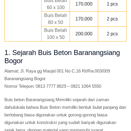
Buis Belah
170.000
1 pcs
60 x 100
Buis Belah
170.000
2 pcs
80 x 50
Buis Belah
200.000
2 pcs
100 x 50
1. Sejarah Buis Beton Baranangsiang
Bogor
Alamat:
Jl. Raya gg Masjid 001 No C.16 Rt/Rw.003/009
Baranangsiang Bogor
Nomor Telepon:
0813 7777 8829 – 0821 1064 5550
Buis beton Baranangsiang Memiliki sejarah dari zaman
dahulukala bahwa Buis Beton memiliki bentuk bulat panjang dan
berlobang biasa digunakan untuk gorong-gorong biasa
digunakan untuk konstruksi yang sudah banyak digunakan
sejak lama, dengan material yang memenuhi syarat