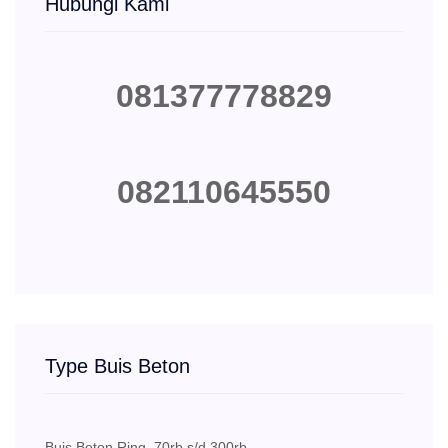
Hubungi Kami
081377778829
082110645550
Type Buis Beton
Buis Beton Ring
70rb s/d 300rb