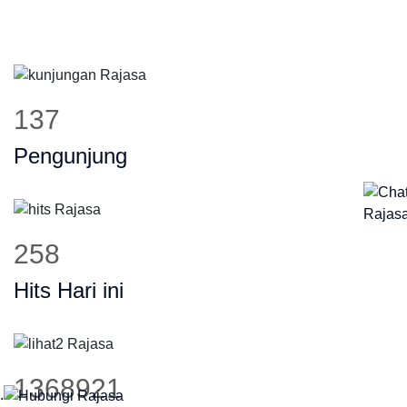
189
Pengunjung
356
Hits Hari ini
1889580
.