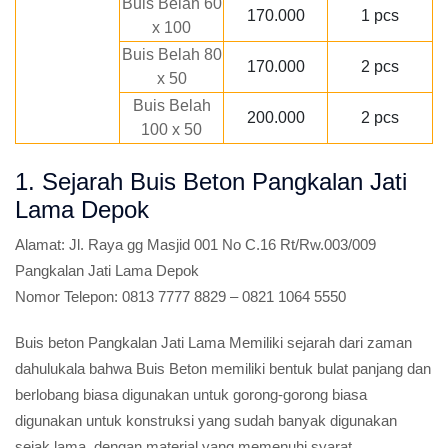
Buis Belah 60
170.000
1 pcs
x 100
Buis Belah 80
170.000
2 pcs
x 50
Buis Belah
200.000
2 pcs
100 x 50
1. Sejarah Buis Beton Pangkalan Jati
Lama Depok
Alamat:
Jl. Raya gg Masjid 001 No C.16 Rt/Rw.003/009
Pangkalan Jati Lama Depok
Nomor Telepon:
0813 7777 8829 – 0821 1064 5550
Buis beton Pangkalan Jati Lama Memiliki sejarah dari zaman
dahulukala bahwa Buis Beton memiliki bentuk bulat panjang dan
berlobang biasa digunakan untuk gorong-gorong biasa
digunakan untuk konstruksi yang sudah banyak digunakan
sejak lama, dengan material yang memenuhi syarat