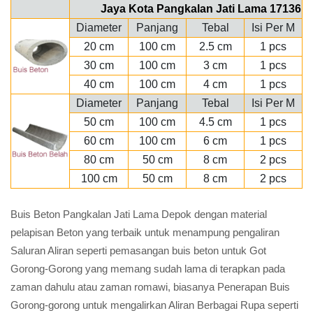
Jaya Kota Pangkalan Jati Lama 17136
Diameter
Panjang
Tebal
Isi Per M
20 cm
100 cm
2.5 cm
1 pcs
30 cm
100 cm
3 cm
1 pcs
40 cm
100 cm
4 cm
1 pcs
Diameter
Panjang
Tebal
Isi Per M
50 cm
100 cm
4.5 cm
1 pcs
60 cm
100 cm
6 cm
1 pcs
80 cm
50 cm
8 cm
2 pcs
100 cm
50 cm
8 cm
2 pcs
Buis Beton Pangkalan Jati Lama Depok dengan material
pelapisan Beton yang terbaik untuk menampung pengaliran
Saluran Aliran seperti pemasangan buis beton untuk Got
Gorong-Gorong yang memang sudah lama di terapkan pada
zaman dahulu atau zaman romawi, biasanya Penerapan Buis
Gorong-gorong untuk mengalirkan Aliran Berbagai Rupa seperti