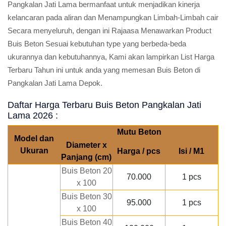
Pangkalan Jati Lama bermanfaat untuk menjadikan kinerja
kelancaran pada aliran dan Menampungkan Limbah-Limbah cair
Secara menyeluruh, dengan ini Rajaasa Menawarkan Product
Buis Beton Sesuai kebutuhan type yang berbeda-beda
ukurannya dan kebutuhannya, Kami akan lampirkan List Harga
Terbaru Tahun ini untuk anda yang memesan Buis Beton di
Pangkalan Jati Lama Depok.
Daftar Harga Terbaru Buis Beton Pangkalan Jati
Lama 2026 :
Mutu Beton
Model dan
Diameter x
Ukuran
Harga / pcs
Isi / M1
Panjang (cm)
Buis Beton 20
70.000
1 pcs
x 100
Buis Beton 30
95.000
1 pcs
x 100
Buis Beton 40