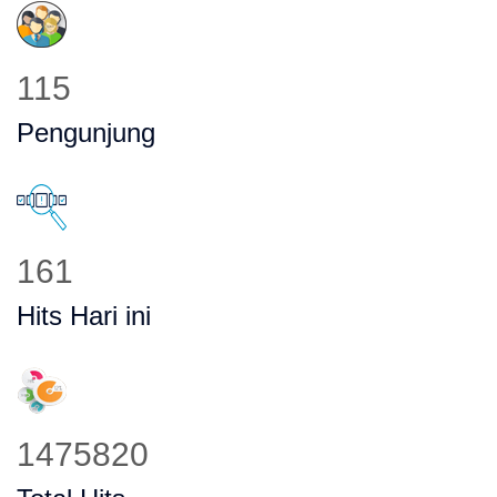
157
Pengunjung
219
Hits Hari ini
2008755