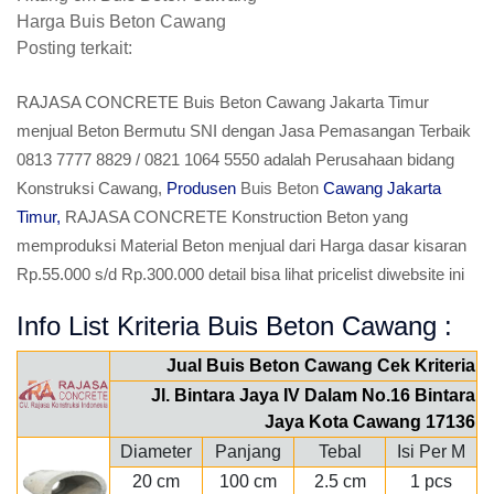
Harga Buis Beton Cawang
Posting terkait:
RAJASA CONCRETE Buis Beton Cawang Jakarta Timur
menjual Beton Bermutu SNI dengan Jasa Pemasangan Terbaik
0813 7777 8829 / 0821 1064 5550 adalah Perusahaan bidang
Konstruksi Cawang,
Produsen
Buis Beton
Cawang Jakarta
Timur,
RAJASA CONCRETE Konstruction Beton yang
memproduksi Material Beton menjual dari Harga dasar kisaran
Rp.55.000 s/d Rp.300.000 detail bisa lihat pricelist diwebsite ini
Info List Kriteria Buis Beton Cawang :
Jual Buis Beton Cawang Cek Kriteria
Jl. Bintara Jaya IV Dalam No.16 Bintara
Jaya Kota Cawang 17136
Diameter
Panjang
Tebal
Isi Per M
20 cm
100 cm
2.5 cm
1 pcs