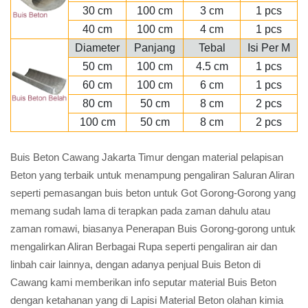
30 cm
100 cm
3 cm
1 pcs
40 cm
100 cm
4 cm
1 pcs
Diameter
Panjang
Tebal
Isi Per M
50 cm
100 cm
4.5 cm
1 pcs
60 cm
100 cm
6 cm
1 pcs
80 cm
50 cm
8 cm
2 pcs
100 cm
50 cm
8 cm
2 pcs
Buis Beton Cawang Jakarta Timur dengan material pelapisan
Beton yang terbaik untuk menampung pengaliran Saluran Aliran
seperti pemasangan buis beton untuk Got Gorong-Gorong yang
memang sudah lama di terapkan pada zaman dahulu atau
zaman romawi, biasanya Penerapan Buis Gorong-gorong untuk
mengalirkan Aliran Berbagai Rupa seperti pengaliran air dan
linbah cair lainnya, dengan adanya penjual Buis Beton di
Cawang kami memberikan info seputar material Buis Beton
dengan ketahanan yang di Lapisi Material Beton olahan kimia