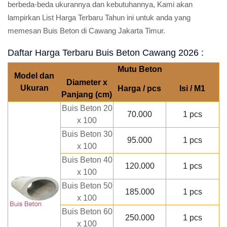
berbeda-beda ukurannya dan kebutuhannya, Kami akan
lampirkan List Harga Terbaru Tahun ini untuk anda yang
memesan Buis Beton di Cawang Jakarta Timur.
Daftar Harga Terbaru Buis Beton Cawang 2026 :
Mutu Beton
Model dan
Diameter x
Ukuran
Harga / pcs
Isi / M1
Panjang (cm)
Buis Beton 20
70.000
1 pcs
x 100
Buis Beton 30
95.000
1 pcs
x 100
Buis Beton 40
120.000
1 pcs
x 100
Buis Beton 50
185.000
1 pcs
x 100
Buis Beton 60
250.000
1 pcs
x 100