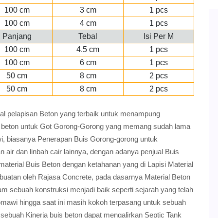
100 cm
3 cm
1 pcs
100 cm
4 cm
1 pcs
Panjang
Tebal
Isi Per M
100 cm
4.5 cm
1 pcs
100 cm
6 cm
1 pcs
50 cm
8 cm
2 pcs
50 cm
8 cm
2 pcs
ial pelapisan Beton yang terbaik untuk menampung
uis beton untuk Got Gorong-Gorong yang memang sudah lama
i, biasanya Penerapan Buis Gorong-gorong untuk
n air dan linbah cair lainnya, dengan adanya penjual Buis
aterial Buis Beton dengan ketahanan yang di Lapisi Material
buatan oleh Rajasa Concrete, pada dasarnya Material Beton
m sebuah konstruksi menjadi baik seperti sejarah yang telah
omawi hingga saat ini masih kokoh terpasang untuk sebuah
 sebuah Kinerja buis beton dapat mengalirkan Septic Tank