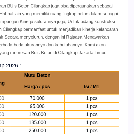
tuhan BUis Beton Cilangkap juga bisa dipergunakan sebagai
al-hal lain yang memiliki ruang lingkup beton dalam sebagai
pungan Kinerja salurannya juga, Untuk bidang konstruksi
n Cilangkap bermanfaat untuk menjadikan kinerja kelancaran
ir Secara menyeluruh, dengan ini Rajaasa Menawarkan
berbeda-beda ukurannya dan kebutuhannya, Kami akan
a yang memesan Buis Beton di Cilangkap Jakarta Timur.
ap 2026 :
Mutu Beton
ng
Harga / pcs
Isi / M1
00
70.000
1 pcs
00
95.000
1 pcs
00
120.000
1 pcs
00
185.000
1 pcs
00
250.000
1 pcs