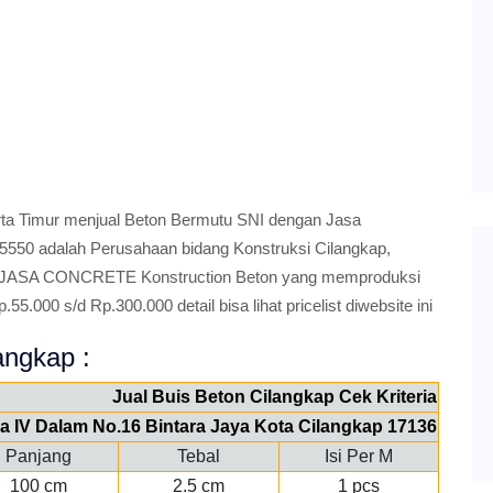
 Timur menjual Beton Bermutu SNI dengan Jasa
5550 adalah Perusahaan bidang Konstruksi Cilangkap,
ASA CONCRETE Konstruction Beton yang memproduksi
5.000 s/d Rp.300.000 detail bisa lihat pricelist diwebsite ini
langkap :
Jual Buis Beton Cilangkap Cek Kriteria
aya IV Dalam No.16 Bintara Jaya Kota Cilangkap 17136
Panjang
Tebal
Isi Per M
100 cm
2.5 cm
1 pcs