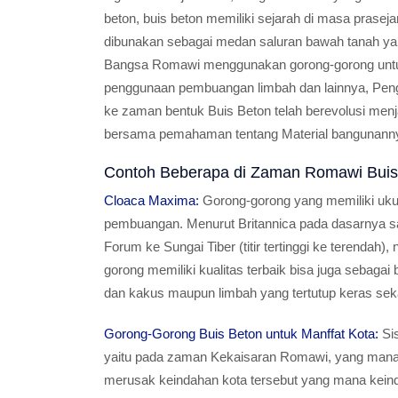
beton, buis beton memiliki sejarah di masa prase
dibunakan sebagai medan saluran bawah tanah yan
Bangsa Romawi menggunakan gorong-gorong untuk 
penggunaan pembuangan limbah dan lainnya, Pengg
ke zaman bentuk Buis Beton telah berevolusi menja
bersama pemahaman tentang Material bangunann
Contoh Beberapa di Zaman Romawi Buis
Cloaca Maxima:
Gorong-gorong yang memiliki uku
pembuangan. Menurut Britannica pada dasarnya salu
Forum ke Sungai Tiber (titir tertinggi ke terendah
gorong memiliki kualitas terbaik bisa juga sebag
dan kakus maupun limbah yang tertutup keras seka
Gorong-Gorong Buis Beton untuk Manffat Kota:
Sis
yaitu pada zaman Kekaisaran Romawi, yang mana m
merusak keindahan kota tersebut yang mana kein