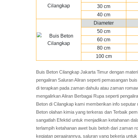
30 cm
40 cm
Diameter
50 cm
60 cm
80 cm
100 cm
Buis Beton Cilangkap Jakarta Timur dengan mater
pengaliran Saluran Aliran seperti pemasangan b
di terapkan pada zaman dahulu atau zaman romaw
mengalirkan Aliran Berbagai Rupa seperti pengalira
Beton di Cilangkap kami memberikan info seputar m
Beton olahan kimia yang terkeras dan Terbaik pem
sangatlah Efektid untuk menjadikan ketahanan dala
terlampih ketahanan awet buis betoh dari zaman r
kegiatan peraairannya, saluran yang bekerja untuk