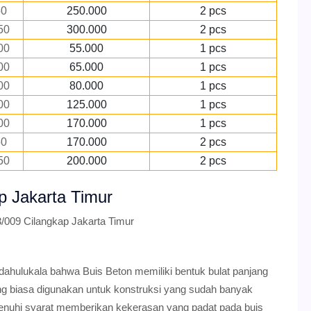
50
250.000
2 pcs
50
300.000
2 pcs
00
55.000
1 pcs
00
65.000
1 pcs
00
80.000
1 pcs
00
125.000
1 pcs
00
170.000
1 pcs
50
170.000
2 pcs
50
200.000
2 pcs
p Jakarta Timur
/009 Cilangkap Jakarta Timur
 dahulukala bahwa Buis Beton memiliki bentuk bulat panjang
ng biasa digunakan untuk konstruksi yang sudah banyak
enuhi syarat memberikan kekerasan yang padat pada buis