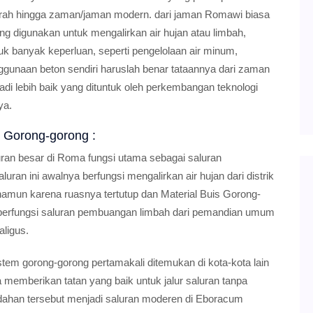
jarah hingga zaman/jaman modern. dari jaman Romawi biasa
g digunakan untuk mengalirkan air hujan atau limbah,
banyak keperluan, seperti pengelolaan air minum,
unaan beton sendiri haruslah benar tataannya dari zaman
di lebih baik yang dituntuk oleh perkembangan teknologi
ya.
 Gorong-gorong :
ran besar di Roma fungsi utama sebagai saluran
ran ini awalnya berfungsi mengalirkan air hujan dari distrik
), namun karena ruasnya tertutup dan Material Buis Gorong-
ai berfungsi saluran pembuangan limbah dari pemandian umum
ligus.
tem gorong-gorong pertamakali ditemukan di kota-kota lain
emberikan tatan yang baik untuk jalur saluran tanpa
dahan tersebut menjadi saluran moderen di Eboracum