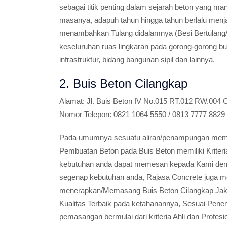
sebagai titik penting dalam sejarah beton yang ma
masanya, adapuh tahun hingga tahun berlalu men
menambahkan Tulang didalamnya (Besi Bertulang/
keseluruhan ruas lingkaran pada gorong-gorong bu
infrastruktur, bidang bangunan sipil dan lainnya.
2. Buis Beton Cilangkap
Alamat:
Jl. Buis Beton IV No.015 RT.012 RW.004 C
Nomor Telepon:
0821 1064 5550 / 0813 7777 8829
Pada umumnya sesuatu aliran/penampungan memili
Pembuatan Beton pada Buis Beton memiliki Kriter
kebutuhan anda dapat memesan kepada Kami den
segenap kebutuhan anda, Rajasa Concrete juga m
menerapkan/Memasang Buis Beton Cilangkap Jaka
Kualitas Terbaik pada ketahanannya, Sesuai Pen
pemasangan bermulai dari kriteria Ahli dan Profe