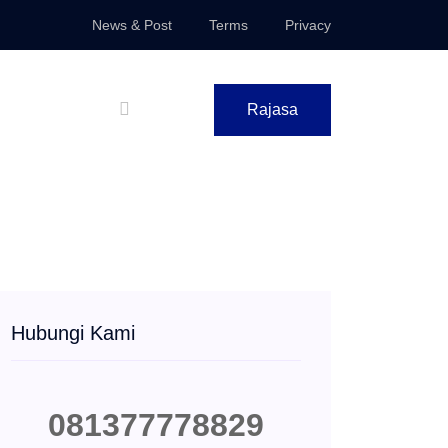
News & Post
Terms
Privacy
Rajasa
Hubungi Kami
081377778829