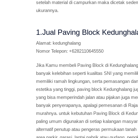
setelah material di campurkan maka dicetak sedem
ukurannya.
1.Jual Paving Block Kedunghal
Alamat:
kedunghalang
Nomor Telepon:
+6282110645550
Jika Kamu membeli Paving Block di Kedunghalan
banyak kelebihan seperti kualitas SNI yang memili
memiliki ramah lingkungan, serta pemasangan dan 
estetika yang tinggi, paving block Kedunghalang j
yang bisa memperindah jalan atau pijakan juga memil
banyak penyerapanya, apalagi pemesanan di Rajas
murahnya. untuk kebutuhan Paving Block di Kedun
paling umum digunakan di setiap kalangan masyar
alternatif penutup atau pengeras permukaan tanah a
area parkir, garasi, lantai pabrik atau gudang, peng