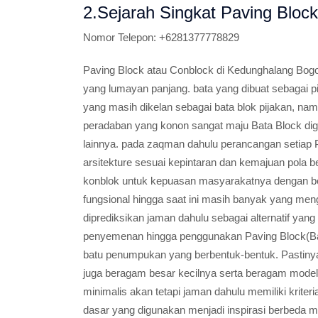
2.Sejarah Singkat Paving Bloc
Nomor Telepon:
+6281377778829
Paving Block atau Conblock di Kedunghalang Bogo
yang lumayan panjang. bata yang dibuat sebagai p
yang masih dikelan sebagai bata blok pijakan, na
peradaban yang konon sangat maju Bata Block d
lainnya. pada zaqman dahulu perancangan setiap P
arsitekture sesuai kepintaran dan kemajuan pola ber
konblok untuk kepuasan masyarakatnya dengan be
fungsional hingga saat ini masih banyak yang me
diprediksikan jaman dahulu sebagai alternatif yang
penyemenan hingga penggunakan Paving Block(Ba
batu penumpukan yang berbentuk-bentuk. Pastinya
juga beragam besar kecilnya serta beragam modelny
minimalis akan tetapi jaman dahulu memiliki krite
dasar yang digunakan menjadi inspirasi berbeda 