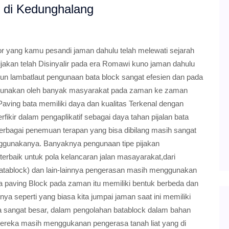
k di Kedunghalang
r yang kamu pesandi jaman dahulu telah melewati sejarah
ijakan telah Disinyalir pada era Romawi kuno jaman dahulu
mun lambatlaut pengunaan bata block sangat efesien dan pada
igunakan oleh banyak masyarakat pada zaman ke zaman
aving bata memiliki daya dan kualitas Terkenal dengan
fikir dalam pengaplikatif sebagai daya tahan pijalan bata
rbagai penemuan terapan yang bisa dibilang masih sangat
nggunakanya. Banyaknya pengunaan tipe pijakan
 terbaik untuk pola kelancaran jalan masayarakat,dari
tablock) dan lain-lainnya pengerasan masih menggunakan
 paving Block pada zaman itu memiliki bentuk berbeda dan
a seperti yang biasa kita jumpai jaman saat ini memiliki
ria sangat besar, dalam pengolahan batablock dalam bahan
mereka masih menggukanan pengerasa tanah liat yang di