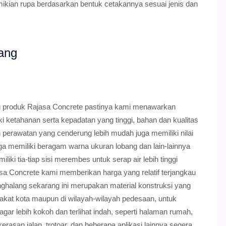
ikian rupa berdasarkan bentuk cetakannya sesuai jenis dan
ang
g produk Rajasa Concrete pastinya kami menawarkan
ki ketahanan serta kepadatan yang tinggi, bahan dan kualitas
perawatan yang cenderung lebih mudah juga memiliki nilai
uga memiliki beragam warna ukuran lobang dan lain-lainnya
iki tia-tiap sisi merembes untuk serap air lebih tinggi
a Concrete kami memberikan harga yang relatif terjangkau
ghalang sekarang ini merupakan material konstruksi yang
akat kota maupun di wilayah-wilayah pedesaan, untuk
gar lebih kokoh dan terlihat indah, seperti halaman rumah,
kerasan jalan, trotoar, dan beberapa aplikasi lainnya segera