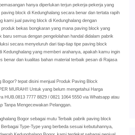
emasangan hanya diperlukan terjun pekerja-pekerja yang
aving block di Kedunghalang secara benar dan tertata rapih
kami jual paving block di Kedunghalang dengan
produk bekas bongkaran yang mana paving block yang
uk baru semua dengan pengelolahan handal didalam pabrik
si secara menyeluruh dari tiap-tiap tipe paving block
di Kedunghalang yang memberi arahanya, apakah kamu ingin
benar dan kualitas bahan material terbaik pesan di Rajasa
Bogor? tepat disini menjual Produk Paving Block
SUPER MURAH!! Untuk yang belum mengetahui Harga
era HUB.0813 7777 8829 / 0821 1064 5550 via Whatsapp atau
Siap Tanpa Mengecewakan Pelanggan.
ghalang Bogor sebagai mutu Terbaik pabrik paving block
g Berbagai Type-Type yang berbeda sesuai kebutuhannya,
daerah Kedunghalang Bogor, kami terdekat sebagai penjual