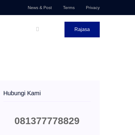
News & Post
Terms
Privacy
Rajasa
Hubungi Kami
081377778829