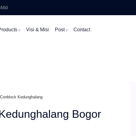
5550
Products
Visi & Misi
Post
Contact
 Conblock Kedunghalang
 Kedunghalang Bogor