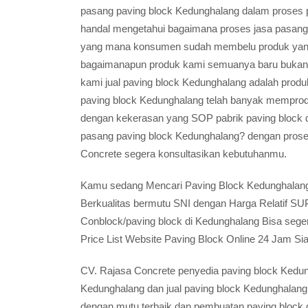
pasang paving block Kedunghalang dalam proses p
handal mengetahui bagaimana proses jasa pasang p
yang mana konsumen sudah membelu produk yang 
bagaimanapun produk kami semuanya baru bukan 
kami jual paving block Kedunghalang adalah prod
paving block Kedunghalang telah banyak memproduk
dengan kekerasan yang SOP pabrik paving block 
pasang paving block Kedunghalang? dengan proses 
Concrete segera konsultasikan kebutuhanmu.
Kamu sedang Mencari Paving Block Kedunghalang 
Berkualitas bermutu SNI dengan Harga Relatif 
Conblock/paving block di Kedunghalang Bisa seg
Price List Website Paving Block Online 24 Jam 
CV. Rajasa Concrete penyedia paving block Kedun
Kedunghalang dan jual paving block Kedunghalan
dengan mutu terbaik dan pembuatan paving block 