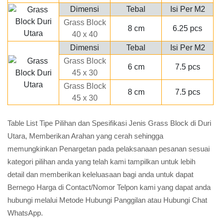
Dimensi
Tebal
Isi Per M2
Grass Block
8 cm
6.25 pcs
40 x 40
Dimensi
Tebal
Isi Per M2
Grass Block
6 cm
7.5 pcs
45 x 30
Grass Block
8 cm
7.5 pcs
45 x 30
Table List Tipe Pilihan dan Spesifikasi Jenis Grass Block di Duri
Utara, Memberikan Arahan yang cerah sehingga
memungkinkan Penargetan pada pelaksanaan pesanan sesuai
kategori pilihan anda yang telah kami tampilkan untuk lebih
detail dan memberikan keleluasaan bagi anda untuk dapat
Bernego Harga di Contact/Nomor Telpon kami yang dapat anda
hubungi melalui Metode Hubungi Panggilan atau Hubungi Chat
WhatsApp.