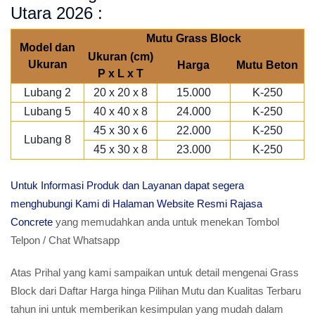
Utara 2026 :
Mutu Grass Block
Model dan
Ukuran (cm)
Ukuran
Harga
Mutu Beton
P x L x T
Lubang 2
20 x 20 x 8
15.000
K-250
Lubang 5
40 x 40 x 8
24.000
K-250
45 x 30 x 6
22.000
K-250
Lubang 8
45 x 30 x 8
23.000
K-250
Untuk Informasi Produk dan Layanan dapat segera
menghubungi Kami di Halaman Website Resmi Rajasa
Concrete
yang memudahkan anda untuk menekan Tombol
Telpon / Chat Whatsapp
Atas Prihal yang kami sampaikan untuk detail mengenai Grass
Block dari Daftar Harga hinga Pilihan Mutu dan Kualitas Terbaru
tahun ini untuk memberikan kesimpulan yang mudah dalam