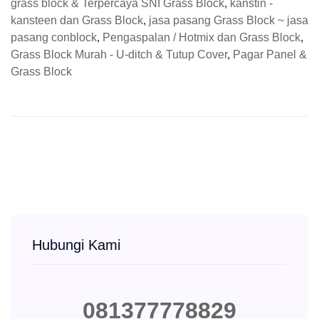
grass block & Terpercaya SNI Grass Block
,
kanstin -
kansteen dan Grass Block
,
jasa pasang Grass Block ~ jasa
pasang conblock
,
Pengaspalan / Hotmix dan Grass Block
,
Grass Block Murah - U-ditch & Tutup Cover
,
Pagar Panel &
Grass Block
Hubungi Kami
081377778829