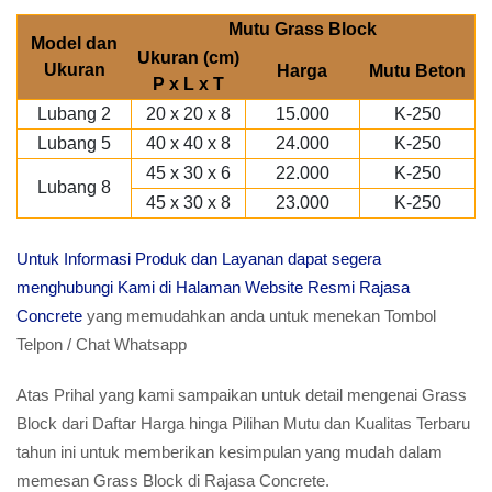
Mutu Grass Block
Model dan
Ukuran (cm)
Ukuran
Harga
Mutu Beton
P x L x T
Lubang 2
20 x 20 x 8
15.000
K-250
Lubang 5
40 x 40 x 8
24.000
K-250
45 x 30 x 6
22.000
K-250
Lubang 8
45 x 30 x 8
23.000
K-250
Untuk Informasi Produk dan Layanan dapat segera
menghubungi Kami di Halaman Website Resmi Rajasa
Concrete
yang memudahkan anda untuk menekan Tombol
Telpon / Chat Whatsapp
Atas Prihal yang kami sampaikan untuk detail mengenai Grass
Block dari Daftar Harga hinga Pilihan Mutu dan Kualitas Terbaru
tahun ini untuk memberikan kesimpulan yang mudah dalam
memesan Grass Block di Rajasa Concrete.