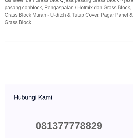
kansteen dan Grass Block
,
jasa pasang Grass Block ~ jasa
pasang conblock
,
Pengaspalan / Hotmix dan Grass Block
,
Grass Block Murah - U-ditch & Tutup Cover
,
Pagar Panel &
Grass Block
Hubungi Kami
081377778829