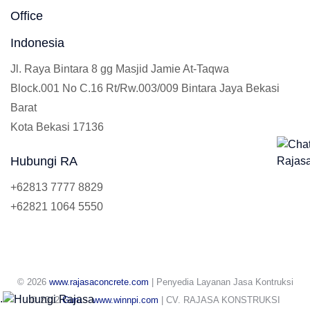
Office
Indonesia
Jl. Raya Bintara 8 gg Masjid Jamie At-Taqwa
Block.001 No C.16 Rt/Rw.003/009 Bintara Jaya Bekasi
Barat
Kota Bekasi 17136
Hubungi RA
+62813 7777 8829
+62821 1064 5550
© 2026
www.rajasaconcrete.com
| Penyedia Layanan Jasa Kontruksi
.
© 2012
Guru
-
www.winnpi.com
| CV. RAJASA KONSTRUKSI