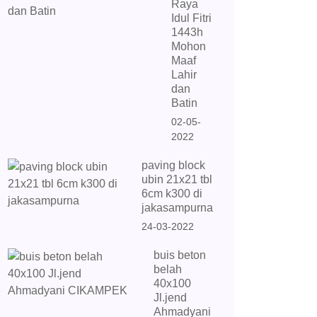
Raya
Idul Fitri
1443h
Mohon
Maaf
Lahir
dan
Batin
02-05-
2022
paving block
ubin 21x21 tbl
6cm k300 di
jakasampurna
24-03-2022
buis beton
belah
40x100
Jl.jend
Ahmadyani