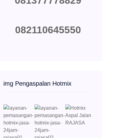
081377778829
082110645550
img Pengaspalan Hotmix