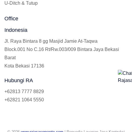
U-Ditch & Tutup
Office
Indonesia
Jl. Raya Bintara 8 gg Masjid Jamie At-Taqwa
Block.001 No C.16 Rt/Rw.003/009 Bintara Jaya Bekasi
Barat
Kota Bekasi 17136
Hubungi RA
+62813 7777 8829
+62821 1064 5550
© 2026
www.rajasaconcrete.com
| Penyedia Layanan Jasa Kontruksi