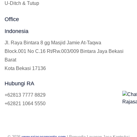
U-Ditch & Tutup
Office
Indonesia
Jl. Raya Bintara 8 gg Masjid Jamie At-Taqwa
Block.001 No C.16 Rt/Rw.003/009 Bintara Jaya Bekasi
Barat
Kota Bekasi 17136
Hubungi RA
+62813 7777 8829
+62821 1064 5550
© 2026
www.rajasaconcrete.com
| Penyedia Layanan Jasa Kontruksi