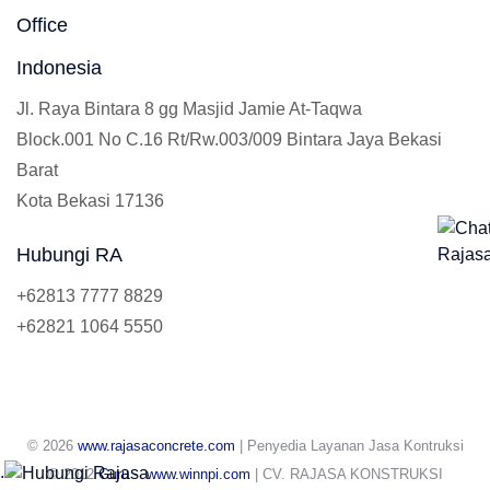
Office
Indonesia
Jl. Raya Bintara 8 gg Masjid Jamie At-Taqwa
Block.001 No C.16 Rt/Rw.003/009 Bintara Jaya Bekasi
Barat
Kota Bekasi 17136
Hubungi RA
+62813 7777 8829
+62821 1064 5550
© 2026
www.rajasaconcrete.com
| Penyedia Layanan Jasa Kontruksi
.
© 2012
Guru
-
www.winnpi.com
| CV. RAJASA KONSTRUKSI