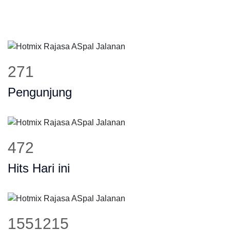
327
Pengunjung
570
Hits Hari ini
1873165