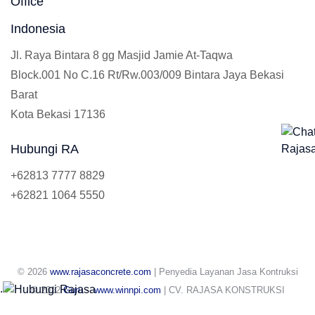
Office
Indonesia
Jl. Raya Bintara 8 gg Masjid Jamie At-Taqwa
Block.001 No C.16 Rt/Rw.003/009 Bintara Jaya Bekasi
Barat
Kota Bekasi 17136
Hubungi RA
+62813 7777 8829
+62821 1064 5550
© 2026
www.rajasaconcrete.com
| Penyedia Layanan Jasa Kontruksi
.
© 2012
Guru
-
www.winnpi.com
| CV. RAJASA KONSTRUKSI
INDONESIA