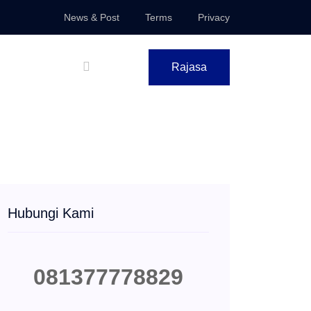
News & Post
Terms
Privacy
Rajasa
Hubungi Kami
081377778829