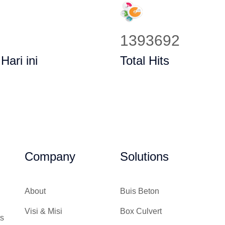
1750898
 Hari ini
Total Hits
Company
Solutions
About
Buis Beton
g
Visi & Misi
Box Culvert
ts