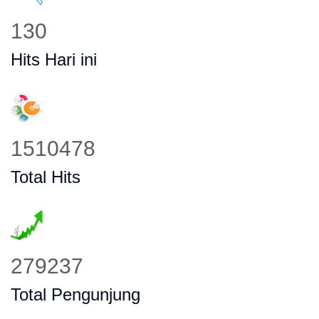
156
Hits Hari ini
1814915
Total Hits
335517
Total Pengunjung