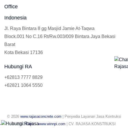
Office
Indonesia
Jl. Raya Bintara 8 gg Masjid Jamie At-Taqwa
Block.001 No C.16 Rt/Rw.003/009 Bintara Jaya Bekasi
Barat
Kota Bekasi 17136
Hubungi RA
+62813 7777 8829
+62821 1064 5550
© 2026
www.rajasaconcrete.com
| Penyedia Layanan Jasa Kontruksi
.
© 2012
Guru
-
www.winnpi.com
| CV. RAJASA KONSTRUKSI