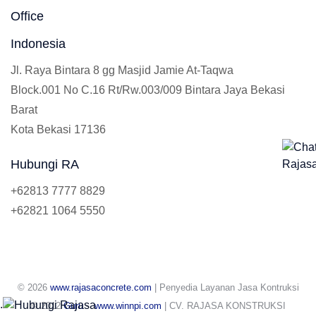
Office
Indonesia
Jl. Raya Bintara 8 gg Masjid Jamie At-Taqwa
Block.001 No C.16 Rt/Rw.003/009 Bintara Jaya Bekasi
Barat
Kota Bekasi 17136
Hubungi RA
+62813 7777 8829
+62821 1064 5550
© 2026
www.rajasaconcrete.com
| Penyedia Layanan Jasa Kontruksi
.
© 2012
Guru
-
www.winnpi.com
| CV. RAJASA KONSTRUKSI