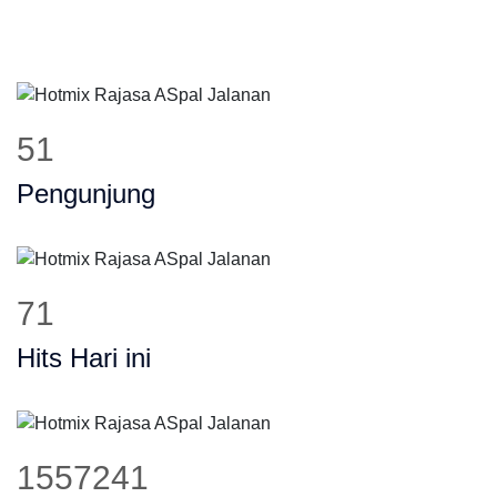
62
Pengunjung
85
Hits Hari ini
1879228