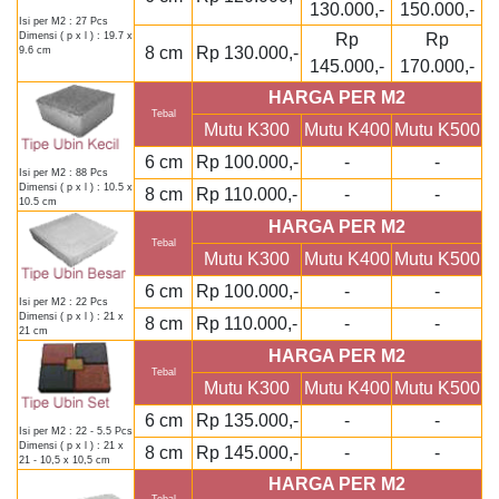
130.000,-
150.000,-
Isi per M2 : 27 Pcs
Rp
Rp
Dimensi ( p x l ) : 19.7 x
8 cm
Rp 130.000,-
9.6 cm
145.000,-
170.000,-
HARGA PER M2
Tebal
Mutu K300
Mutu K400
Mutu K500
6 cm
Rp 100.000,-
-
-
Isi per M2 : 88 Pcs
Dimensi ( p x l ) : 10.5 x
8 cm
Rp 110.000,-
-
-
10.5 cm
HARGA PER M2
Tebal
Mutu K300
Mutu K400
Mutu K500
6 cm
Rp 100.000,-
-
-
Isi per M2 : 22 Pcs
Dimensi ( p x l ) : 21 x
8 cm
Rp 110.000,-
-
-
21 cm
HARGA PER M2
Tebal
Mutu K300
Mutu K400
Mutu K500
6 cm
Rp 135.000,-
-
-
Isi per M2 : 22 - 5.5 Pcs
Dimensi ( p x l ) : 21 x
8 cm
Rp 145.000,-
-
-
21 - 10,5 x 10,5 cm
HARGA PER M2