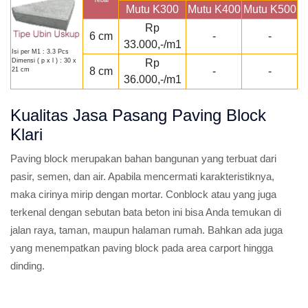
Tebal
Mutu K300
Mutu K400
Mutu K500
Rp
6 cm
-
-
33.000,-/m1
Isi per M1 : 3.3 Pcs
Rp
Dimensi ( p x l ) : 30 x
8 cm
-
-
21 cm
36.000,-/m1
Kualitas Jasa Pasang Paving Block
Klari
Paving block merupakan bahan bangunan yang terbuat dari
pasir, semen, dan air. Apabila mencermati karakteristiknya,
maka cirinya mirip dengan mortar. Conblock atau yang juga
terkenal dengan sebutan bata beton ini bisa Anda temukan di
jalan raya, taman, maupun halaman rumah. Bahkan ada juga
yang menempatkan paving block pada area carport hingga
dinding.