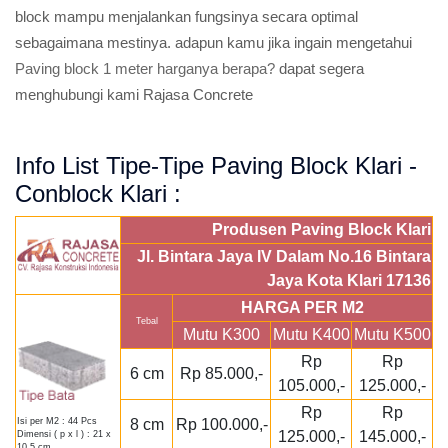
block mampu menjalankan fungsinya secara optimal
sebagaimana mestinya. adapun kamu jika ingain mengetahui
Paving block 1 meter harganya berapa?
dapat segera
menghubungi kami Rajasa Concrete
Info List Tipe-Tipe Paving Block Klari -
Conblock Klari :
Produsen Paving Block Klari
Jl. Bintara Jaya IV Dalam No.16 Bintara
Jaya Kota Klari 17136
HARGA PER M2
Tebal
Mutu K300
Mutu K400
Mutu K500
Rp
Rp
6 cm
Rp 85.000,-
105.000,-
125.000,-
Rp
Rp
8 cm
Rp 100.000,-
Isi per M2 : 44 Pcs
125.000,-
145.000,-
Dimensi ( p x l ) : 21 x
10,5 cm