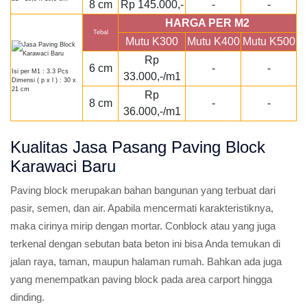
8 cm
Rp 145.000,-
-
-
HARGA PER M2
Tebal
Mutu K300
Mutu K400
Mutu K500
Rp
6 cm
-
-
Isi per M1 : 3.3 Pcs
33.000,-/m1
Dimensi ( p x l ) : 30 x
21 cm
Rp
8 cm
-
-
36.000,-/m1
Kualitas Jasa Pasang Paving Block
Karawaci Baru
Paving block merupakan bahan bangunan yang terbuat dari
pasir, semen, dan air. Apabila mencermati karakteristiknya,
maka cirinya mirip dengan mortar. Conblock atau yang juga
terkenal dengan sebutan bata beton ini bisa Anda temukan di
jalan raya, taman, maupun halaman rumah. Bahkan ada juga
yang menempatkan paving block pada area carport hingga
dinding.