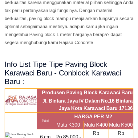
berkualitas karena menggunakan material pilihan sehingga Anda
tak perlu pertanyakan lagi fungsinya. Dengan material
berkualitas, paving block mampu menjalankan fungsinya secara
optimal sebagaimana mestinya. adapun kamu jika ingain
mengetahui
Paving block 1 meter harganya berapa?
dapat
segera menghubungi kami Rajasa Concrete
Info List Tipe-Tipe Paving Block
Karawaci Baru - Conblock Karawaci
Baru :
Produsen Paving Block Karawaci Baru
Jl. Bintara Jaya IV Dalam No.16 Bintara
Jaya Kota Karawaci Baru 17136
HARGA PER M2
Tebal
Mutu K300
Mutu K400
Mutu K500
Rp
Rp
6 cm
Rp 85.000,-