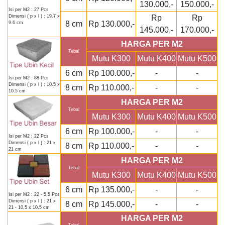
130.000,-
150.000,-
Isi per M2 : 27 Pcs
Rp
Rp
Dimensi ( p x l ) : 19.7 x
8 cm
Rp 130.000,-
9.6 cm
145.000,-
170.000,-
HARGA PER M2
Tebal
Mutu K300
Mutu K400
Mutu K500
6 cm
Rp 100.000,-
-
-
Isi per M2 : 88 Pcs
Dimensi ( p x l ) : 10.5 x
8 cm
Rp 110.000,-
-
-
10.5 cm
HARGA PER M2
Tebal
Mutu K300
Mutu K400
Mutu K500
6 cm
Rp 100.000,-
-
-
Isi per M2 : 22 Pcs
Dimensi ( p x l ) : 21 x
8 cm
Rp 110.000,-
-
-
21 cm
HARGA PER M2
Tebal
Mutu K300
Mutu K400
Mutu K500
6 cm
Rp 135.000,-
-
-
Isi per M2 : 22 - 5.5 Pcs
Dimensi ( p x l ) : 21 x
8 cm
Rp 145.000,-
-
-
21 - 10,5 x 10,5 cm
HARGA PER M2