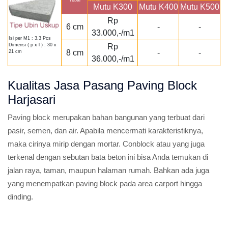
Tebal
Mutu K300
Mutu K400
Mutu K500
Rp
6 cm
-
-
33.000,-/m1
Isi per M1 : 3.3 Pcs
Rp
Dimensi ( p x l ) : 30 x
8 cm
-
-
21 cm
36.000,-/m1
Kualitas Jasa Pasang Paving Block
Harjasari
Paving block merupakan bahan bangunan yang terbuat dari
pasir, semen, dan air. Apabila mencermati karakteristiknya,
maka cirinya mirip dengan mortar. Conblock atau yang juga
terkenal dengan sebutan bata beton ini bisa Anda temukan di
jalan raya, taman, maupun halaman rumah. Bahkan ada juga
yang menempatkan paving block pada area carport hingga
dinding.