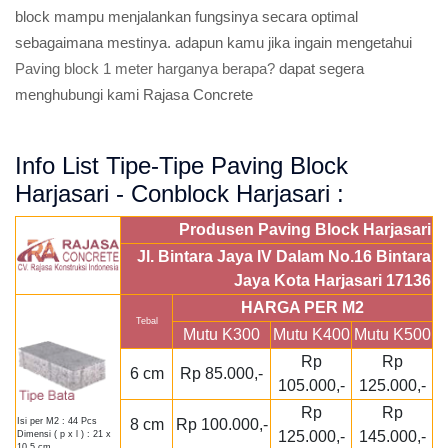
block mampu menjalankan fungsinya secara optimal
sebagaimana mestinya. adapun kamu jika ingain mengetahui
Paving block 1 meter harganya berapa?
dapat segera
menghubungi kami Rajasa Concrete
Info List Tipe-Tipe Paving Block
Harjasari - Conblock Harjasari :
Produsen Paving Block Harjasari
Jl. Bintara Jaya IV Dalam No.16 Bintara
Jaya Kota Harjasari 17136
HARGA PER M2
Tebal
Mutu K300
Mutu K400
Mutu K500
Rp
Rp
6 cm
Rp 85.000,-
105.000,-
125.000,-
Rp
Rp
8 cm
Rp 100.000,-
Isi per M2 : 44 Pcs
125.000,-
145.000,-
Dimensi ( p x l ) : 21 x
10,5 cm