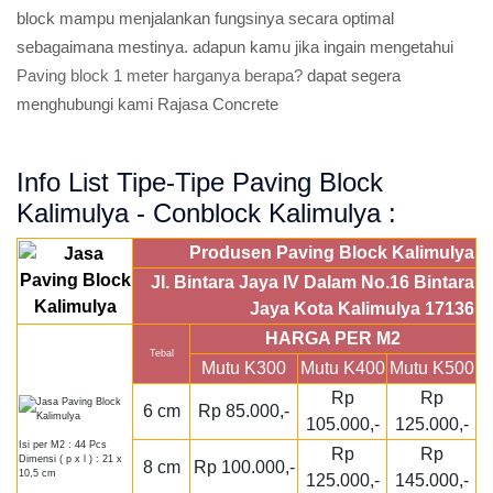
block mampu menjalankan fungsinya secara optimal
sebagaimana mestinya. adapun kamu jika ingain mengetahui
Paving block 1 meter harganya berapa?
dapat segera
menghubungi kami Rajasa Concrete
Info List Tipe-Tipe Paving Block
Kalimulya - Conblock Kalimulya :
Produsen Paving Block Kalimulya
Jl. Bintara Jaya IV Dalam No.16 Bintara
Jaya Kota Kalimulya 17136
HARGA PER M2
Tebal
Mutu K300
Mutu K400
Mutu K500
Rp
Rp
6 cm
Rp 85.000,-
105.000,-
125.000,-
Isi per M2 : 44 Pcs
Rp
Rp
Dimensi ( p x l ) : 21 x
8 cm
Rp 100.000,-
10,5 cm
125.000,-
145.000,-