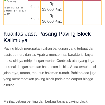
Rp
6 cm
-
-
Isi per M1 : 3.3 Pcs
33.000,-/m1
Dimensi ( p x l ) : 30 x
21 cm
Rp
8 cm
-
-
36.000,-/m1
Kualitas Jasa Pasang Paving Block
Kalimulya
Paving block merupakan bahan bangunan yang terbuat dari
pasir, semen, dan air. Apabila mencermati karakteristiknya,
maka cirinya mirip dengan mortar. Conblock atau yang juga
terkenal dengan sebutan bata beton ini bisa Anda temukan di
jalan raya, taman, maupun halaman rumah. Bahkan ada juga
yang menempatkan paving block pada area carport hingga
dinding.
Melihat betapa penting dan berkualitasnya paving block,