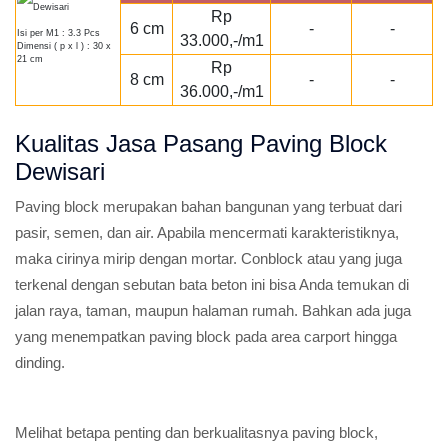
Rp
6 cm
-
-
Isi per M1 : 3.3 Pcs
33.000,-/m1
Dimensi ( p x l ) : 30 x
21 cm
Rp
8 cm
-
-
36.000,-/m1
Kualitas Jasa Pasang Paving Block
Dewisari
Paving block merupakan bahan bangunan yang terbuat dari
pasir, semen, dan air. Apabila mencermati karakteristiknya,
maka cirinya mirip dengan mortar. Conblock atau yang juga
terkenal dengan sebutan bata beton ini bisa Anda temukan di
jalan raya, taman, maupun halaman rumah. Bahkan ada juga
yang menempatkan paving block pada area carport hingga
dinding.
Melihat betapa penting dan berkualitasnya paving block,