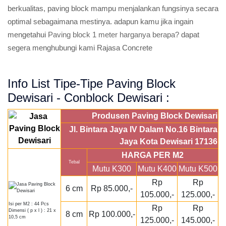
berkualitas, paving block mampu menjalankan fungsinya secara
optimal sebagaimana mestinya. adapun kamu jika ingain
mengetahui
Paving block 1 meter harganya berapa?
dapat
segera menghubungi kami Rajasa Concrete
Info List Tipe-Tipe Paving Block
Dewisari - Conblock Dewisari :
Produsen Paving Block Dewisari
Jl. Bintara Jaya IV Dalam No.16 Bintara
Jaya Kota Dewisari 17136
HARGA PER M2
Tebal
Mutu K300
Mutu K400
Mutu K500
Rp
Rp
6 cm
Rp 85.000,-
105.000,-
125.000,-
Isi per M2 : 44 Pcs
Rp
Rp
Dimensi ( p x l ) : 21 x
8 cm
Rp 100.000,-
10,5 cm
125.000,-
145.000,-