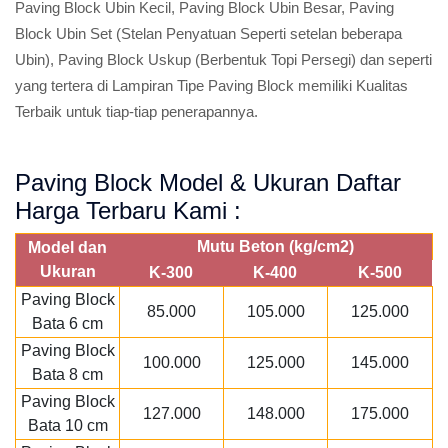
Paving Block Ubin Kecil, Paving Block Ubin Besar, Paving
Block Ubin Set (Stelan Penyatuan Seperti setelan beberapa
Ubin), Paving Block Uskup (Berbentuk Topi Persegi) dan seperti
yang tertera di Lampiran Tipe Paving Block memiliki Kualitas
Terbaik untuk tiap-tiap penerapannya.
Paving Block Model & Ukuran Daftar
Harga Terbaru Kami :
Mutu Beton (kg/cm2)
Model dan
Ukuran
K-300
K-400
K-500
Paving Block
85.000
105.000
125.000
Bata 6 cm
Paving Block
100.000
125.000
145.000
Bata 8 cm
Paving Block
127.000
148.000
175.000
Bata 10 cm