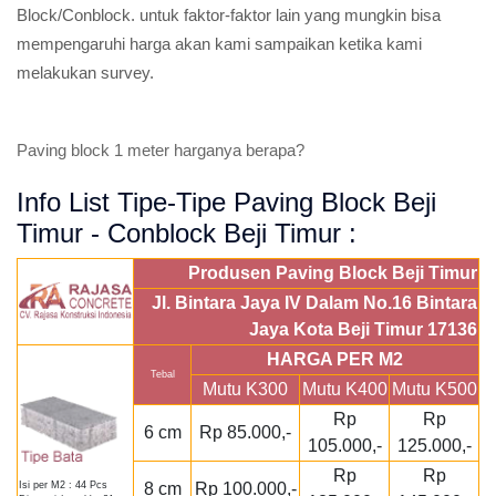
Block/Conblock. untuk faktor-faktor lain yang mungkin bisa
mempengaruhi harga akan kami sampaikan ketika kami
melakukan survey.
Paving block 1 meter harganya berapa?
Info List Tipe-Tipe Paving Block Beji
Timur - Conblock Beji Timur :
Produsen Paving Block Beji Timur
Jl. Bintara Jaya IV Dalam No.16 Bintara
Jaya Kota Beji Timur 17136
HARGA PER M2
Tebal
Mutu K300
Mutu K400
Mutu K500
Rp
Rp
6 cm
Rp 85.000,-
105.000,-
125.000,-
Rp
Rp
8 cm
Rp 100.000,-
Isi per M2 : 44 Pcs