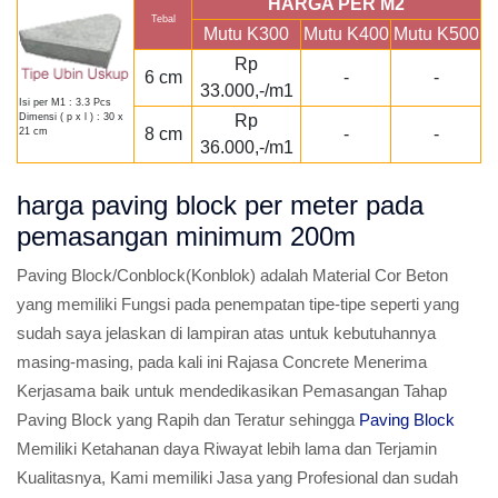
HARGA PER M2
Tebal
Mutu K300
Mutu K400
Mutu K500
Rp
6 cm
-
-
33.000,-/m1
Isi per M1 : 3.3 Pcs
Rp
Dimensi ( p x l ) : 30 x
8 cm
-
-
21 cm
36.000,-/m1
harga paving block per meter pada
pemasangan minimum 200m
Paving Block/Conblock(Konblok) adalah Material Cor Beton
yang memiliki Fungsi pada penempatan tipe-tipe seperti yang
sudah saya jelaskan di lampiran atas untuk kebutuhannya
masing-masing, pada kali ini Rajasa Concrete Menerima
Kerjasama baik untuk mendedikasikan Pemasangan Tahap
Paving Block yang Rapih dan Teratur sehingga
Paving Block
Memiliki Ketahanan daya Riwayat lebih lama dan Terjamin
Kualitasnya, Kami memiliki Jasa yang Profesional dan sudah