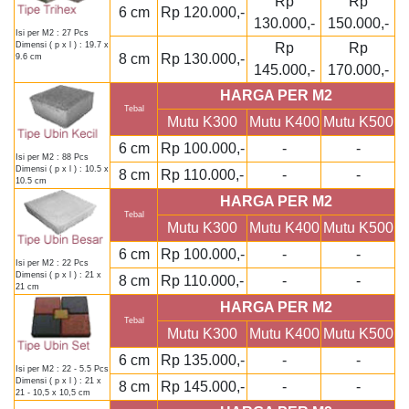
Rp
Rp
6 cm
Rp 120.000,-
130.000,-
150.000,-
Isi per M2 : 27 Pcs
Rp
Rp
Dimensi ( p x l ) : 19.7 x
8 cm
Rp 130.000,-
9.6 cm
145.000,-
170.000,-
HARGA PER M2
Tebal
Mutu K300
Mutu K400
Mutu K500
6 cm
Rp 100.000,-
-
-
Isi per M2 : 88 Pcs
Dimensi ( p x l ) : 10.5 x
8 cm
Rp 110.000,-
-
-
10.5 cm
HARGA PER M2
Tebal
Mutu K300
Mutu K400
Mutu K500
6 cm
Rp 100.000,-
-
-
Isi per M2 : 22 Pcs
Dimensi ( p x l ) : 21 x
8 cm
Rp 110.000,-
-
-
21 cm
HARGA PER M2
Tebal
Mutu K300
Mutu K400
Mutu K500
6 cm
Rp 135.000,-
-
-
Isi per M2 : 22 - 5.5 Pcs
Dimensi ( p x l ) : 21 x
8 cm
Rp 145.000,-
-
-
21 - 10,5 x 10,5 cm