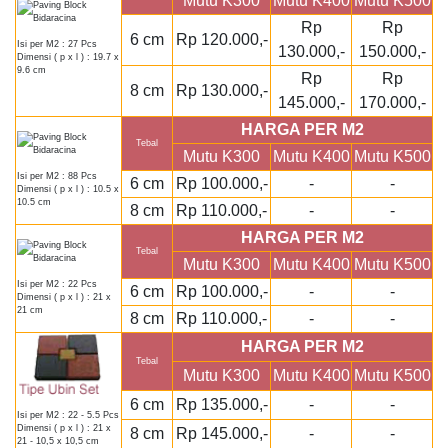
Mutu K300
Mutu K400
Mutu K500
Rp
Rp
6 cm
Rp 120.000,-
Isi per M2 : 27 Pcs
130.000,-
150.000,-
Dimensi ( p x l ) : 19.7 x
9.6 cm
Rp
Rp
8 cm
Rp 130.000,-
145.000,-
170.000,-
HARGA PER M2
Tebal
Mutu K300
Mutu K400
Mutu K500
Isi per M2 : 88 Pcs
6 cm
Rp 100.000,-
-
-
Dimensi ( p x l ) : 10.5 x
10.5 cm
8 cm
Rp 110.000,-
-
-
HARGA PER M2
Tebal
Mutu K300
Mutu K400
Mutu K500
Isi per M2 : 22 Pcs
6 cm
Rp 100.000,-
-
-
Dimensi ( p x l ) : 21 x
21 cm
8 cm
Rp 110.000,-
-
-
HARGA PER M2
Tebal
Mutu K300
Mutu K400
Mutu K500
6 cm
Rp 135.000,-
-
-
Isi per M2 : 22 - 5.5 Pcs
Dimensi ( p x l ) : 21 x
8 cm
Rp 145.000,-
-
-
21 - 10,5 x 10,5 cm