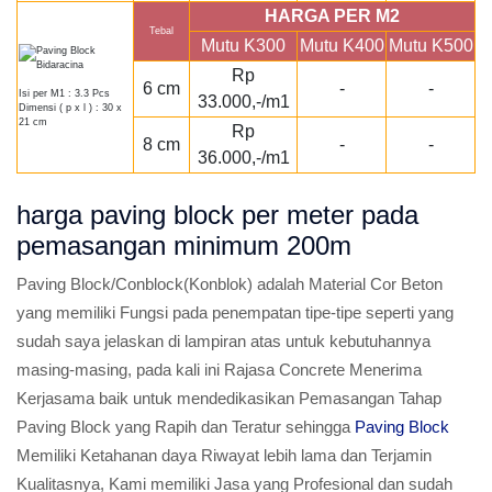
HARGA PER M2
Tebal
Mutu K300
Mutu K400
Mutu K500
Rp
6 cm
-
-
Isi per M1 : 3.3 Pcs
33.000,-/m1
Dimensi ( p x l ) : 30 x
21 cm
Rp
8 cm
-
-
36.000,-/m1
harga paving block per meter pada
pemasangan minimum 200m
Paving Block/Conblock(Konblok) adalah Material Cor Beton
yang memiliki Fungsi pada penempatan tipe-tipe seperti yang
sudah saya jelaskan di lampiran atas untuk kebutuhannya
masing-masing, pada kali ini Rajasa Concrete Menerima
Kerjasama baik untuk mendedikasikan Pemasangan Tahap
Paving Block yang Rapih dan Teratur sehingga
Paving Block
Memiliki Ketahanan daya Riwayat lebih lama dan Terjamin
Kualitasnya, Kami memiliki Jasa yang Profesional dan sudah