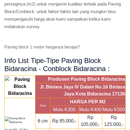
perseginya (m2) untuk menjamin kualitas terbaik pada Paving
Block/Conblock. untuk faktor-faktor lain yang mungkin bisa
mempengaruhi harga akan kami sampaikan ketika kami
melakukan survey.
Paving block 1 meter harganya berapa?
Info List Tipe-Tipe Paving Block
Bidaracina - Conblock Bidaracina :
Produsen Paving Block Bidaracina
Jl. Bintara Jaya IV Dalam No.16 Bintara
Jaya Kota Bidaracina 17136
HARGA PER M2
Tebal
Mutu K300
Mutu K400
Mutu K500
Rp
Rp
6 cm
Rp 85.000,-
105.000,-
125.000,-
Isi per M2 : 44 Pcs