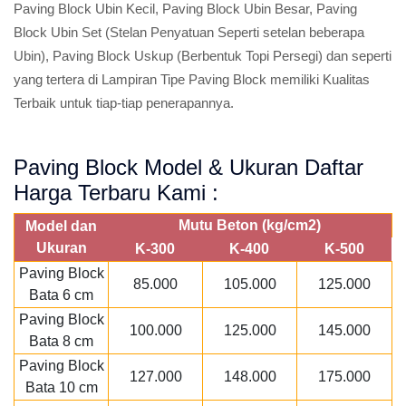
Paving Block Ubin Kecil, Paving Block Ubin Besar, Paving
Block Ubin Set (Stelan Penyatuan Seperti setelan beberapa
Ubin), Paving Block Uskup (Berbentuk Topi Persegi) dan seperti
yang tertera di Lampiran Tipe Paving Block memiliki Kualitas
Terbaik untuk tiap-tiap penerapannya.
Paving Block Model & Ukuran Daftar
Harga Terbaru Kami :
Mutu Beton (kg/cm2)
Model dan
Ukuran
K-300
K-400
K-500
Paving Block
85.000
105.000
125.000
Bata 6 cm
Paving Block
100.000
125.000
145.000
Bata 8 cm
Paving Block
127.000
148.000
175.000
Bata 10 cm