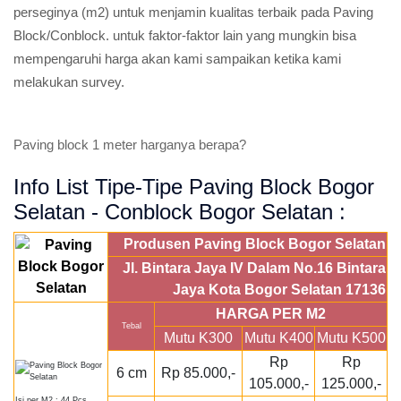
perseginya (m2) untuk menjamin kualitas terbaik pada Paving
Block/Conblock. untuk faktor-faktor lain yang mungkin bisa
mempengaruhi harga akan kami sampaikan ketika kami
melakukan survey.
Paving block 1 meter harganya berapa?
Info List Tipe-Tipe Paving Block Bogor
Selatan - Conblock Bogor Selatan :
Produsen Paving Block Bogor Selatan
Jl. Bintara Jaya IV Dalam No.16 Bintara
Jaya Kota Bogor Selatan 17136
HARGA PER M2
Tebal
Mutu K300
Mutu K400
Mutu K500
Rp
Rp
6 cm
Rp 85.000,-
105.000,-
125.000,-
Isi per M2 : 44 Pcs