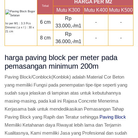
HARGA PER M2
Tebal
Mutu K300
Mutu K400
Mutu K500
Rp
6 cm
-
-
Isi per M1 : 3.3 Pcs
33.000,-/m1
Dimensi ( p x l ) : 30 x
21 cm
Rp
8 cm
-
-
36.000,-/m1
harga paving block per meter pada
pemasangan minimum 200m
Paving Block/Conblock(Konblok) adalah Material Cor Beton
yang memiliki Fungsi pada penempatan tipe-tipe seperti yang
sudah saya jelaskan di lampiran atas untuk kebutuhannya
masing-masing, pada kali ini Rajasa Concrete Menerima
Kerjasama baik untuk mendedikasikan Pemasangan Tahap
Paving Block yang Rapih dan Teratur sehingga
Paving Block
Memiliki Ketahanan daya Riwayat lebih lama dan Terjamin
Kualitasnya, Kami memiliki Jasa yang Profesional dan sudah