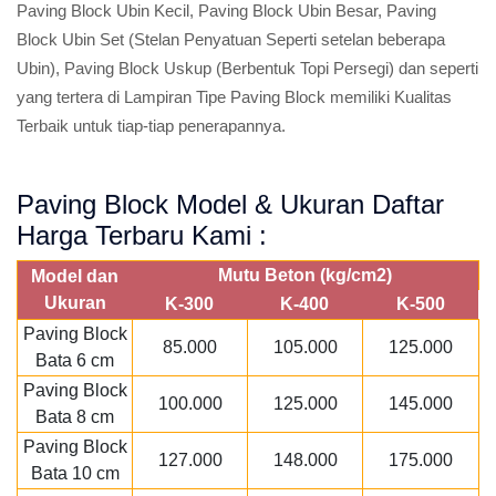
Paving Block Ubin Kecil, Paving Block Ubin Besar, Paving
Block Ubin Set (Stelan Penyatuan Seperti setelan beberapa
Ubin), Paving Block Uskup (Berbentuk Topi Persegi) dan seperti
yang tertera di Lampiran Tipe Paving Block memiliki Kualitas
Terbaik untuk tiap-tiap penerapannya.
Paving Block Model & Ukuran Daftar
Harga Terbaru Kami :
Mutu Beton (kg/cm2)
Model dan
Ukuran
K-300
K-400
K-500
Paving Block
85.000
105.000
125.000
Bata 6 cm
Paving Block
100.000
125.000
145.000
Bata 8 cm
Paving Block
127.000
148.000
175.000
Bata 10 cm