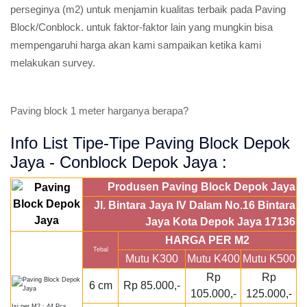
perseginya (m2) untuk menjamin kualitas terbaik pada Paving
Block/Conblock. untuk faktor-faktor lain yang mungkin bisa
mempengaruhi harga akan kami sampaikan ketika kami
melakukan survey.
Paving block 1 meter harganya berapa?
Info List Tipe-Tipe Paving Block Depok
Jaya - Conblock Depok Jaya :
Produsen Paving Block Depok Jaya
Jl. Bintara Jaya IV Dalam No.16 Bintara
Jaya Kota Depok Jaya 17136
HARGA PER M2
Tebal
Mutu K300
Mutu K400
Mutu K500
Rp
Rp
6 cm
Rp 85.000,-
105.000,-
125.000,-
Isi per M2 : 44 Pcs