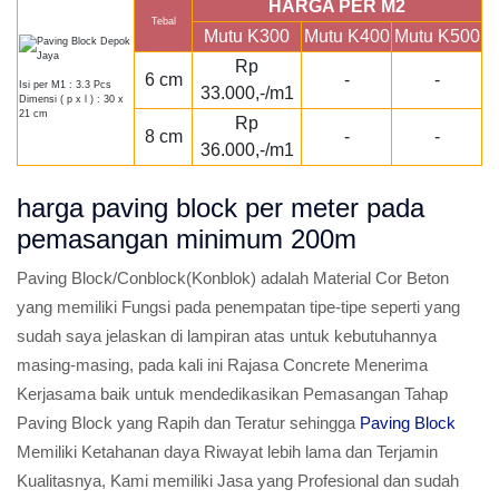
HARGA PER M2
Tebal
Mutu K300
Mutu K400
Mutu K500
Rp
6 cm
-
-
Isi per M1 : 3.3 Pcs
33.000,-/m1
Dimensi ( p x l ) : 30 x
21 cm
Rp
8 cm
-
-
36.000,-/m1
harga paving block per meter pada
pemasangan minimum 200m
Paving Block/Conblock(Konblok) adalah Material Cor Beton
yang memiliki Fungsi pada penempatan tipe-tipe seperti yang
sudah saya jelaskan di lampiran atas untuk kebutuhannya
masing-masing, pada kali ini Rajasa Concrete Menerima
Kerjasama baik untuk mendedikasikan Pemasangan Tahap
Paving Block yang Rapih dan Teratur sehingga
Paving Block
Memiliki Ketahanan daya Riwayat lebih lama dan Terjamin
Kualitasnya, Kami memiliki Jasa yang Profesional dan sudah