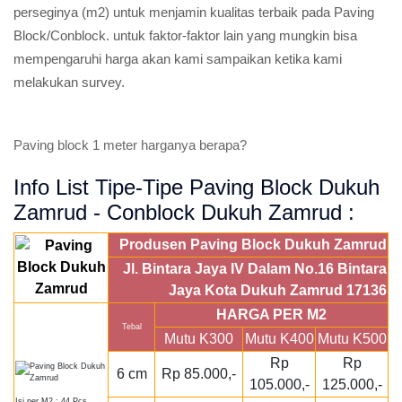
perseginya (m2) untuk menjamin kualitas terbaik pada Paving
Block/Conblock. untuk faktor-faktor lain yang mungkin bisa
mempengaruhi harga akan kami sampaikan ketika kami
melakukan survey.
Paving block 1 meter harganya berapa?
Info List Tipe-Tipe Paving Block Dukuh
Zamrud - Conblock Dukuh Zamrud :
Produsen Paving Block Dukuh Zamrud
Jl. Bintara Jaya IV Dalam No.16 Bintara
Jaya Kota Dukuh Zamrud 17136
HARGA PER M2
Tebal
Mutu K300
Mutu K400
Mutu K500
Rp
Rp
6 cm
Rp 85.000,-
105.000,-
125.000,-
Isi per M2 : 44 Pcs