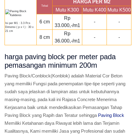
HARGA PER M2
Tebal
Mutu K300
Mutu K400
Mutu K500
Rp
6 cm
-
-
Isi per M1 : 3.3 Pcs
33.000,-/m1
Dimensi ( p x l ) : 30 x
21 cm
Rp
8 cm
-
-
36.000,-/m1
harga paving block per meter pada
pemasangan minimum 200m
Paving Block/Conblock(Konblok) adalah Material Cor Beton
yang memiliki Fungsi pada penempatan tipe-tipe seperti yang
sudah saya jelaskan di lampiran atas untuk kebutuhannya
masing-masing, pada kali ini Rajasa Concrete Menerima
Kerjasama baik untuk mendedikasikan Pemasangan Tahap
Paving Block yang Rapih dan Teratur sehingga
Paving Block
Memiliki Ketahanan daya Riwayat lebih lama dan Terjamin
Kualitasnya, Kami memiliki Jasa yang Profesional dan sudah