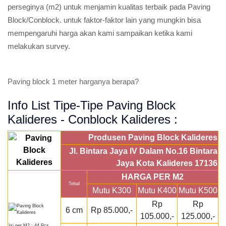
perseginya (m2) untuk menjamin kualitas terbaik pada Paving
Block/Conblock. untuk faktor-faktor lain yang mungkin bisa
mempengaruhi harga akan kami sampaikan ketika kami
melakukan survey.
Paving block 1 meter harganya berapa?
Info List Tipe-Tipe Paving Block
Kalideres - Conblock Kalideres :
Produsen Paving Block Kalideres
Jl. Bintara Jaya IV Dalam No.16 Bintara
Jaya Kota Kalideres 17136
HARGA PER M2
Tebal
Mutu K300
Mutu K400
Mutu K500
Rp
Rp
6 cm
Rp 85.000,-
105.000,-
125.000,-
Isi per M2 : 44 Pcs