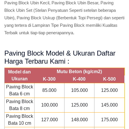
Paving Block Ubin Kecil, Paving Block Ubin Besar, Paving
Block Ubin Set (Stelan Penyatuan Seperti setelan beberapa
Ubin), Paving Block Uskup (Berbentuk Topi Persegi) dan seperti
yang tertera di Lampiran Tipe Paving Block memiliki Kualitas
Terbaik untuk tiap-tiap penerapannya.
Paving Block Model & Ukuran Daftar
Harga Terbaru Kami :
Mutu Beton (kg/cm2)
Model dan
Ukuran
K-300
K-400
K-500
Paving Block
85.000
105.000
125.000
Bata 6 cm
Paving Block
100.000
125.000
145.000
Bata 8 cm
Paving Block
127.000
148.000
175.000
Bata 10 cm