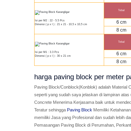
Tebal
Isi per M2 : 22 - 5.5 Pcs
6 cm
Dimensi ( p x l ) : 21 x 21 - 10,5 x 10,5 cm
8 cm
Tebal
Isi per M1 : 3.3 Pcs
6 cm
Dimensi ( p x l ) : 30 x 21 cm
8 cm
harga paving block per mete
Paving Block/Conblock(Konblok) adalah Material C
seperti yang sudah saya jelaskan di lampiran atas
Concrete Menerima Kerjasama baik untuk mended
Teratur sehingga
Paving Block
Memiliki Ketahanan 
memiliki Jasa yang Profesional dan sudah lebih 
Pemasangan Paving Block di Perumahan, Perkantor