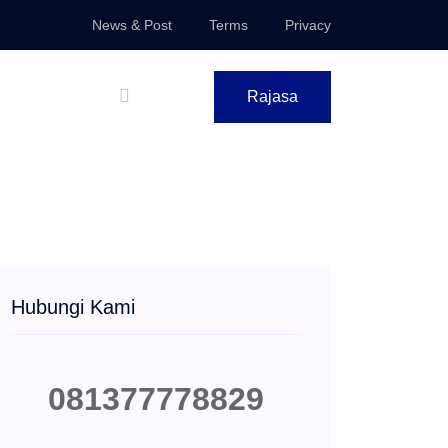
News & Post
Terms
Privacy
Rajasa
Hubungi Kami
081377778829