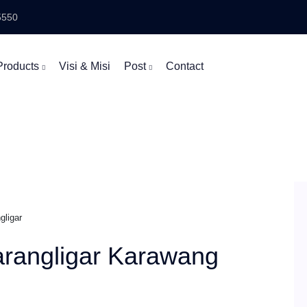
5550
Products
Visi & Misi
Post
Contact
gligar
arangligar Karawang