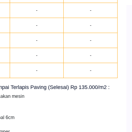
-
-
-
-
-
-
-
-
-
-
ampai Terlapis Paving (Selesai) Rp 135.000/m2 :
nakan mesin
bal 6cm
amper