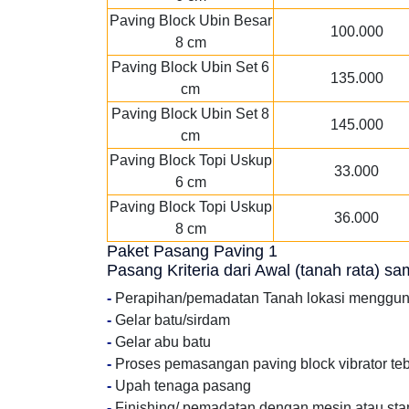
Paving Block Ubin Besar
100.000
8 cm
Paving Block Ubin Set 6
135.000
cm
Paving Block Ubin Set 8
145.000
cm
Paving Block Topi Uskup
33.000
6 cm
Paving Block Topi Uskup
36.000
8 cm
Paket Pasang Paving 1
Pasang Kriteria dari Awal (tanah rata) s
-
Perapihan/pemadatan Tanah lokasi menggu
-
Gelar batu/sirdam
-
Gelar abu batu
-
Proses pemasangan paving block vibrator te
-
Upah tenaga pasang
-
Finishing/ pemadatan dengan mesin atau st