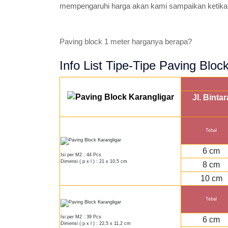
mempengaruhi harga akan kami sampaikan ketika
Paving block 1 meter harganya berapa?
Info List Tipe-Tipe Paving Bloc
Jl. Binta
Tebal
6 cm
Isi per M2 : 44 Pcs
Dimensi ( p x l ) : 21 x 10,5 cm
8 cm
10 cm
Tebal
Isi per M2 : 39 Pcs
6 cm
Dimensi ( p x l ) : 22,5 x 11,2 cm