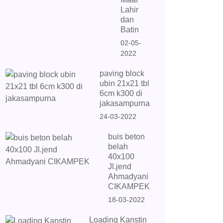
Lahir
dan
Batin
02-05-
2022
paving block
ubin 21x21 tbl
6cm k300 di
jakasampurna
24-03-2022
buis beton
belah
40x100
Jl.jend
Ahmadyani
CIKAMPEK
18-03-2022
Loading Kanstin