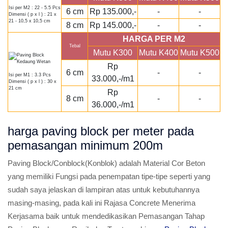
Isi per M2 : 22 - 5.5 Pcs
6 cm
Rp 135.000,-
-
-
Dimensi ( p x l ) : 21 x
21 - 10,5 x 10,5 cm
8 cm
Rp 145.000,-
-
-
HARGA PER M2
Tebal
Mutu K300
Mutu K400
Mutu K500
Rp
6 cm
-
-
Isi per M1 : 3.3 Pcs
33.000,-/m1
Dimensi ( p x l ) : 30 x
21 cm
Rp
8 cm
-
-
36.000,-/m1
harga paving block per meter pada
pemasangan minimum 200m
Paving Block/Conblock(Konblok) adalah Material Cor Beton
yang memiliki Fungsi pada penempatan tipe-tipe seperti yang
sudah saya jelaskan di lampiran atas untuk kebutuhannya
masing-masing, pada kali ini Rajasa Concrete Menerima
Kerjasama baik untuk mendedikasikan Pemasangan Tahap