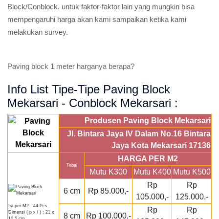
Block/Conblock. untuk faktor-faktor lain yang mungkin bisa
mempengaruhi harga akan kami sampaikan ketika kami
melakukan survey.
Paving block 1 meter harganya berapa?
Info List Tipe-Tipe Paving Block
Mekarsari - Conblock Mekarsari :
Produsen Paving Block Mekarsari
Jl. Bintara Jaya IV Dalam No.16 Bintara
Jaya Kota Mekarsari 17136
HARGA PER M2
Tebal
Mutu K300
Mutu K400
Mutu K500
Rp
Rp
6 cm
Rp 85.000,-
105.000,-
125.000,-
Isi per M2 : 44 Pcs
Rp
Rp
Dimensi ( p x l ) : 21 x
8 cm
Rp 100.000,-
10,5 cm