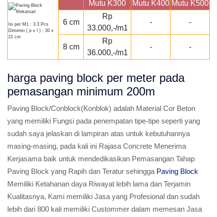
Mutu K300
Mutu K400
Mutu K500
Rp
6 cm
-
-
Isi per M1 : 3.3 Pcs
33.000,-/m1
Dimensi ( p x l ) : 30 x
21 cm
Rp
8 cm
-
-
36.000,-/m1
harga paving block per meter pada
pemasangan minimum 200m
Paving Block/Conblock(Konblok) adalah Material Cor Beton
yang memiliki Fungsi pada penempatan tipe-tipe seperti yang
sudah saya jelaskan di lampiran atas untuk kebutuhannya
masing-masing, pada kali ini Rajasa Concrete Menerima
Kerjasama baik untuk mendedikasikan Pemasangan Tahap
Paving Block yang Rapih dan Teratur sehingga
Paving Block
Memiliki Ketahanan daya Riwayat lebih lama dan Terjamin
Kualitasnya, Kami memiliki Jasa yang Profesional dan sudah
lebih dari 800 kali memiliki Custommer dalam memesan Jasa