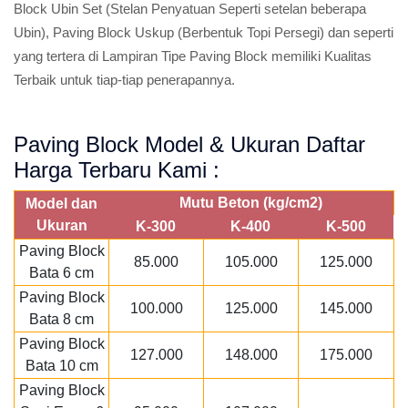
Block Ubin Set (Stelan Penyatuan Seperti setelan beberapa
Ubin), Paving Block Uskup (Berbentuk Topi Persegi) dan seperti
yang tertera di Lampiran Tipe Paving Block memiliki Kualitas
Terbaik untuk tiap-tiap penerapannya.
Paving Block Model & Ukuran Daftar
Harga Terbaru Kami :
Mutu Beton (kg/cm2)
Model dan
Ukuran
K-300
K-400
K-500
Paving Block
85.000
105.000
125.000
Bata 6 cm
Paving Block
100.000
125.000
145.000
Bata 8 cm
Paving Block
127.000
148.000
175.000
Bata 10 cm
Paving Block