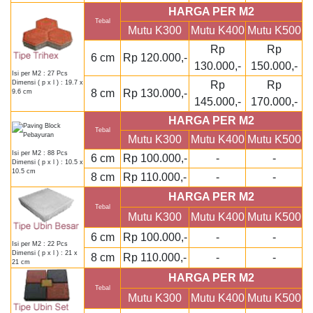
HARGA PER M2
Tebal
Mutu K300
Mutu K400
Mutu K500
Rp
Rp
6 cm
Rp 120.000,-
130.000,-
150.000,-
Isi per M2 : 27 Pcs
Rp
Rp
Dimensi ( p x l ) : 19.7 x
8 cm
Rp 130.000,-
9.6 cm
145.000,-
170.000,-
HARGA PER M2
Tebal
Mutu K300
Mutu K400
Mutu K500
Isi per M2 : 88 Pcs
6 cm
Rp 100.000,-
-
-
Dimensi ( p x l ) : 10.5 x
10.5 cm
8 cm
Rp 110.000,-
-
-
HARGA PER M2
Tebal
Mutu K300
Mutu K400
Mutu K500
6 cm
Rp 100.000,-
-
-
Isi per M2 : 22 Pcs
Dimensi ( p x l ) : 21 x
8 cm
Rp 110.000,-
-
-
21 cm
HARGA PER M2
Tebal
Mutu K300
Mutu K400
Mutu K500