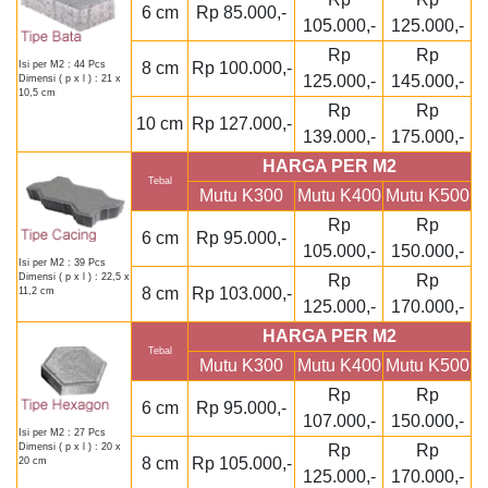
6 cm
Rp 85.000,-
105.000,-
125.000,-
Rp
Rp
8 cm
Rp 100.000,-
Isi per M2 : 44 Pcs
125.000,-
145.000,-
Dimensi ( p x l ) : 21 x
10,5 cm
Rp
Rp
10 cm
Rp 127.000,-
139.000,-
175.000,-
HARGA PER M2
Tebal
Mutu K300
Mutu K400
Mutu K500
Rp
Rp
6 cm
Rp 95.000,-
105.000,-
150.000,-
Isi per M2 : 39 Pcs
Rp
Rp
Dimensi ( p x l ) : 22,5 x
8 cm
Rp 103.000,-
11,2 cm
125.000,-
170.000,-
HARGA PER M2
Tebal
Mutu K300
Mutu K400
Mutu K500
Rp
Rp
6 cm
Rp 95.000,-
107.000,-
150.000,-
Isi per M2 : 27 Pcs
Rp
Rp
Dimensi ( p x l ) : 20 x
8 cm
Rp 105.000,-
20 cm
125.000,-
170.000,-