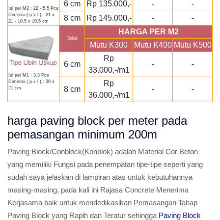
6 cm
Rp 135.000,-
-
-
Isi per M2 : 22 - 5.5 Pcs
Dimensi ( p x l ) : 21 x
8 cm
Rp 145.000,-
-
-
21 - 10,5 x 10,5 cm
HARGA PER M2
Tebal
Mutu K300
Mutu K400
Mutu K500
Rp
6 cm
-
-
33.000,-/m1
Isi per M1 : 3.3 Pcs
Rp
Dimensi ( p x l ) : 30 x
8 cm
-
-
21 cm
36.000,-/m1
harga paving block per meter pada
pemasangan minimum 200m
Paving Block/Conblock(Konblok) adalah Material Cor Beton
yang memiliki Fungsi pada penempatan tipe-tipe seperti yang
sudah saya jelaskan di lampiran atas untuk kebutuhannya
masing-masing, pada kali ini Rajasa Concrete Menerima
Kerjasama baik untuk mendedikasikan Pemasangan Tahap
Paving Block yang Rapih dan Teratur sehingga
Paving Block