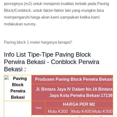
perseginya (m2) untuk menjamin kualitas terbaik pada Paving
Block/Conblock. untuk faktor-faktor lain yang mungkin bisa
mempengaruhi harga akan kami sampaikan ketika kami
melakukan survey.
Paving block 1 meter harganya berapa?
Info List Tipe-Tipe Paving Block
Perwira Bekasi - Conblock Perwira
Bekasi :
Produsen Paving Block Perwira Bekasi
Jl. Bintara Jaya IV Dalam No.16 Bintara
Jaya Kota Perwira Bekasi 17136
HARGA PER M2
Tebal
Mutu K300
Mutu K400
Mutu K500