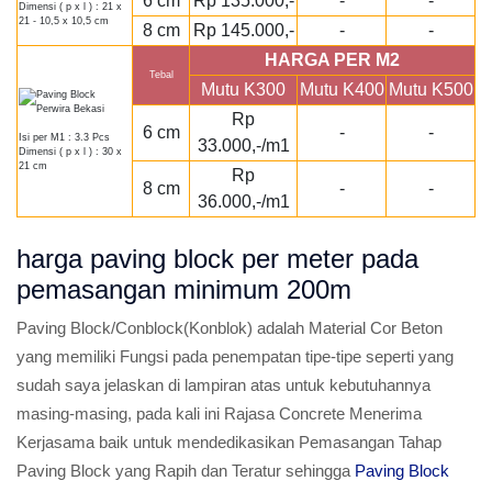
6 cm
Rp 135.000,-
-
-
Dimensi ( p x l ) : 21 x
21 - 10,5 x 10,5 cm
8 cm
Rp 145.000,-
-
-
HARGA PER M2
Tebal
Mutu K300
Mutu K400
Mutu K500
Rp
6 cm
-
-
Isi per M1 : 3.3 Pcs
33.000,-/m1
Dimensi ( p x l ) : 30 x
21 cm
Rp
8 cm
-
-
36.000,-/m1
harga paving block per meter pada
pemasangan minimum 200m
Paving Block/Conblock(Konblok) adalah Material Cor Beton
yang memiliki Fungsi pada penempatan tipe-tipe seperti yang
sudah saya jelaskan di lampiran atas untuk kebutuhannya
masing-masing, pada kali ini Rajasa Concrete Menerima
Kerjasama baik untuk mendedikasikan Pemasangan Tahap
Paving Block yang Rapih dan Teratur sehingga
Paving Block