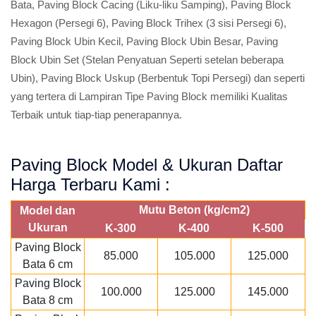
Bata, Paving Block Cacing (Liku-liku Samping), Paving Block
Hexagon (Persegi 6), Paving Block Trihex (3 sisi Persegi 6),
Paving Block Ubin Kecil, Paving Block Ubin Besar, Paving
Block Ubin Set (Stelan Penyatuan Seperti setelan beberapa
Ubin), Paving Block Uskup (Berbentuk Topi Persegi) dan seperti
yang tertera di Lampiran Tipe Paving Block memiliki Kualitas
Terbaik untuk tiap-tiap penerapannya.
Paving Block Model & Ukuran Daftar
Harga Terbaru Kami :
Mutu Beton (kg/cm2)
Model dan
Ukuran
K-300
K-400
K-500
Paving Block
85.000
105.000
125.000
Bata 6 cm
Paving Block
100.000
125.000
145.000
Bata 8 cm