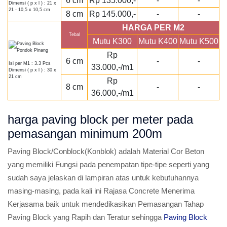
6 cm
Rp 135.000,-
-
-
Dimensi ( p x l ) : 21 x
21 - 10,5 x 10,5 cm
8 cm
Rp 145.000,-
-
-
HARGA PER M2
Tebal
Mutu K300
Mutu K400
Mutu K500
Rp
6 cm
-
-
Isi per M1 : 3.3 Pcs
33.000,-/m1
Dimensi ( p x l ) : 30 x
21 cm
Rp
8 cm
-
-
36.000,-/m1
harga paving block per meter pada
pemasangan minimum 200m
Paving Block/Conblock(Konblok) adalah Material Cor Beton
yang memiliki Fungsi pada penempatan tipe-tipe seperti yang
sudah saya jelaskan di lampiran atas untuk kebutuhannya
masing-masing, pada kali ini Rajasa Concrete Menerima
Kerjasama baik untuk mendedikasikan Pemasangan Tahap
Paving Block yang Rapih dan Teratur sehingga
Paving Block