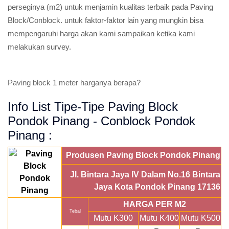
perseginya (m2) untuk menjamin kualitas terbaik pada Paving
Block/Conblock. untuk faktor-faktor lain yang mungkin bisa
mempengaruhi harga akan kami sampaikan ketika kami
melakukan survey.
Paving block 1 meter harganya berapa?
Info List Tipe-Tipe Paving Block
Pondok Pinang - Conblock Pondok
Pinang :
Produsen Paving Block Pondok Pinang
Jl. Bintara Jaya IV Dalam No.16 Bintara
Jaya Kota Pondok Pinang 17136
HARGA PER M2
Tebal
Mutu K300
Mutu K400
Mutu K500