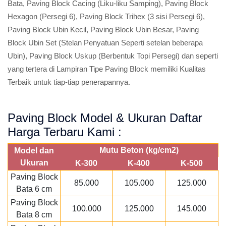
Bata, Paving Block Cacing (Liku-liku Samping), Paving Block
Hexagon (Persegi 6), Paving Block Trihex (3 sisi Persegi 6),
Paving Block Ubin Kecil, Paving Block Ubin Besar, Paving
Block Ubin Set (Stelan Penyatuan Seperti setelan beberapa
Ubin), Paving Block Uskup (Berbentuk Topi Persegi) dan seperti
yang tertera di Lampiran Tipe Paving Block memiliki Kualitas
Terbaik untuk tiap-tiap penerapannya.
Paving Block Model & Ukuran Daftar
Harga Terbaru Kami :
Mutu Beton (kg/cm2)
Model dan
Ukuran
K-300
K-400
K-500
Paving Block
85.000
105.000
125.000
Bata 6 cm
Paving Block
100.000
125.000
145.000
Bata 8 cm