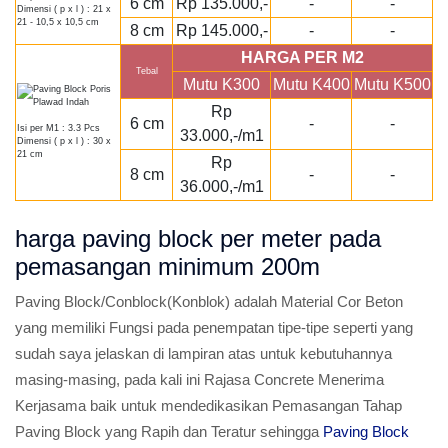
6 cm
Rp 135.000,-
-
-
Dimensi ( p x l ) : 21 x
21 - 10,5 x 10,5 cm
8 cm
Rp 145.000,-
-
-
HARGA PER M2
Tebal
Mutu K300
Mutu K400
Mutu K500
Rp
6 cm
-
-
Isi per M1 : 3.3 Pcs
33.000,-/m1
Dimensi ( p x l ) : 30 x
21 cm
Rp
8 cm
-
-
36.000,-/m1
harga paving block per meter pada
pemasangan minimum 200m
Paving Block/Conblock(Konblok) adalah Material Cor Beton
yang memiliki Fungsi pada penempatan tipe-tipe seperti yang
sudah saya jelaskan di lampiran atas untuk kebutuhannya
masing-masing, pada kali ini Rajasa Concrete Menerima
Kerjasama baik untuk mendedikasikan Pemasangan Tahap
Paving Block yang Rapih dan Teratur sehingga
Paving Block