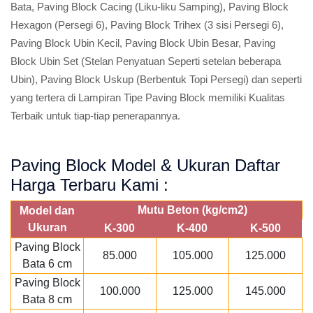
Bata, Paving Block Cacing (Liku-liku Samping), Paving Block
Hexagon (Persegi 6), Paving Block Trihex (3 sisi Persegi 6),
Paving Block Ubin Kecil, Paving Block Ubin Besar, Paving
Block Ubin Set (Stelan Penyatuan Seperti setelan beberapa
Ubin), Paving Block Uskup (Berbentuk Topi Persegi) dan seperti
yang tertera di Lampiran Tipe Paving Block memiliki Kualitas
Terbaik untuk tiap-tiap penerapannya.
Paving Block Model & Ukuran Daftar
Harga Terbaru Kami :
Mutu Beton (kg/cm2)
Model dan
Ukuran
K-300
K-400
K-500
Paving Block
85.000
105.000
125.000
Bata 6 cm
Paving Block
100.000
125.000
145.000
Bata 8 cm