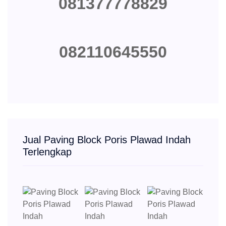
081377778829
082110645550
Jual Paving Block Poris Plawad Indah
Terlengkap