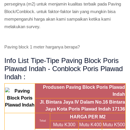
perseginya (m2) untuk menjamin kualitas terbaik pada Paving
Block/Conblock. untuk faktor-faktor lain yang mungkin bisa
mempengaruhi harga akan kami sampaikan ketika kami
melakukan survey.
Paving block 1 meter harganya berapa?
Info List Tipe-Tipe Paving Block Poris
Plawad Indah - Conblock Poris Plawad
Indah :
Produsen Paving Block Poris Plawad
Indah
Jl. Bintara Jaya IV Dalam No.16 Bintara
Jaya Kota Poris Plawad Indah 17136
HARGA PER M2
Tebal
Mutu K300
Mutu K400
Mutu K500