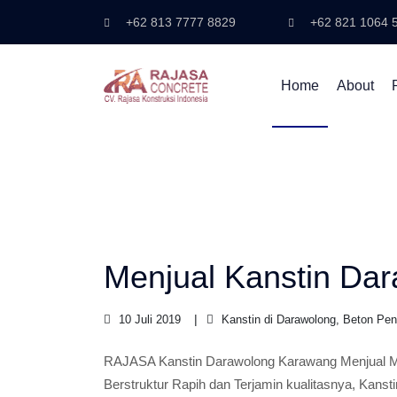
+62 813 7777 8829
+62 821 1064 
Home
About
Menjual Kanstin Da
10 Juli 2019
Kanstin di Darawolong, Beton Pe
RAJASA Kanstin Darawolong Karawang Menjual Mat
Berstruktur Rapih dan Terjamin kualitasnya, Kanst