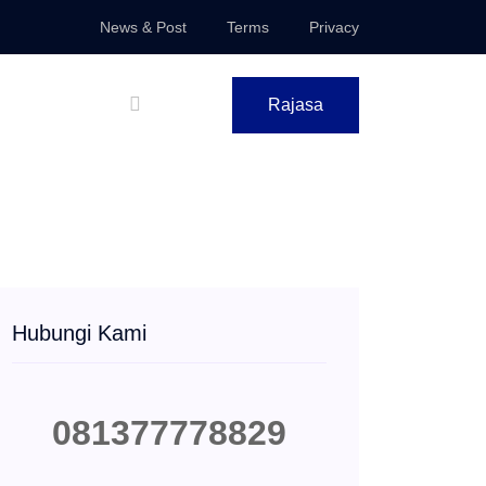
News & Post
Terms
Privacy
Rajasa
Hubungi Kami
081377778829