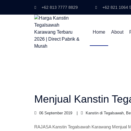
+62 813 7777 8829
+62 821 1064 
Home
About
Menjual Kanstin Te
06 September 2019
Kanstin di Tegalsawah, Be
RAJASA Kanstin Tegalsawah Karawang Menjual Mat