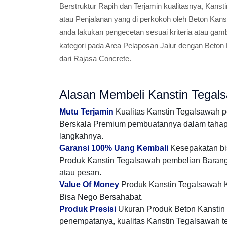
Berstruktur Rapih dan Terjamin kualitasnya, Kanst
atau Penjalanan yang di perkokoh oleh Beton Kanst
anda lakukan pengecetan sesuai kriteria atau ga
kategori pada Area Pelaposan Jalur dengan Beton
dari Rajasa Concrete.
Alasan Membeli Kanstin Tegal
Mutu Terjamin
Kualitas Kanstin Tegalsawah 
Berskala Premium pembuatannya dalam tahap m
langkahnya.
Garansi 100% Uang Kembali
Kesepakatan bis
Produk Kanstin Tegalsawah pembelian Barang 
atau pesan.
Value Of Money
Produk Kanstin Tegalsawah K
Bisa Nego Bersahabat.
Produk Presisi
Ukuran Produk Beton Kanstin m
penempatanya, kualitas Kanstin Tegalsawah ter