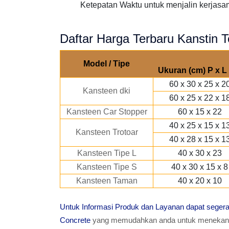
Ketepatan Waktu untuk menjalin kerjasama
Daftar Harga Terbaru Kanstin 
Model / Tipe
Ukuran (cm) P x L 
60 x 30 x 25 x 2
Kansteen dki
60 x 25 x 22 x 1
Kansteen Car Stopper
60 x 15 x 22
40 x 25 x 15 x 1
Kansteen Trotoar
40 x 28 x 15 x 1
Kansteen Tipe L
40 x 30 x 23
Kansteen Tipe S
40 x 30 x 15 x 8
Kansteen Taman
40 x 20 x 10
Untuk Informasi Produk dan Layanan dapat sege
Concrete
yang memudahkan anda untuk menekan T