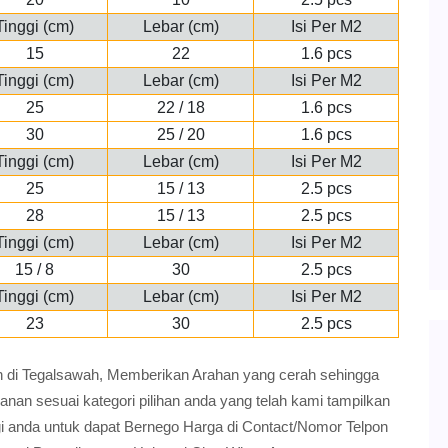
Tinggi (cm)
Lebar (cm)
Isi Per M2
15
22
1.6 pcs
Tinggi (cm)
Lebar (cm)
Isi Per M2
25
22 / 18
1.6 pcs
30
25 / 20
1.6 pcs
Tinggi (cm)
Lebar (cm)
Isi Per M2
25
15 / 13
2.5 pcs
28
15 / 13
2.5 pcs
Tinggi (cm)
Lebar (cm)
Isi Per M2
15 / 8
30
2.5 pcs
Tinggi (cm)
Lebar (cm)
Isi Per M2
23
30
2.5 pcs
stin di Tegalsawah, Memberikan Arahan yang cerah sehingga
n sesuai kategori pilihan anda yang telah kami tampilkan
gi anda untuk dapat Bernego Harga di Contact/Nomor Telpon