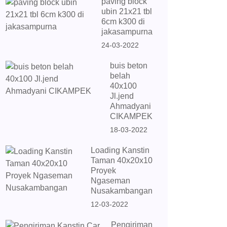
paving block
ubin 21x21 tbl
6cm k300 di
jakasampurna
24-03-2022
buis beton
belah
40x100
Jl.jend
Ahmadyani
CIKAMPEK
18-03-2022
Loading Kanstin
Taman 40x20x10
Proyek
Ngaseman
Nusakambangan
12-03-2022
Pengiriman