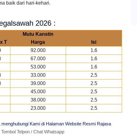
 baik dari hari-kehari.
Tegalsawah 2026 :
Mutu Kanstin
x T
Harga
Isi
0
92.000
1.6
8
67.000
1.6
53.000
1.6
3
33.000
2.5
3
39.000
2.5
45.000
2.5
38.000
2.5
23.000
2.5
ra menghubungi Kami di Halaman Website Resmi Rajasa
ombol Telpon / Chat Whatsapp