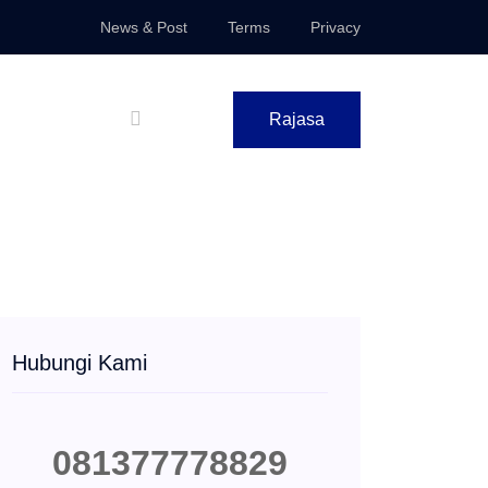
News & Post
Terms
Privacy
Rajasa
Hubungi Kami
081377778829