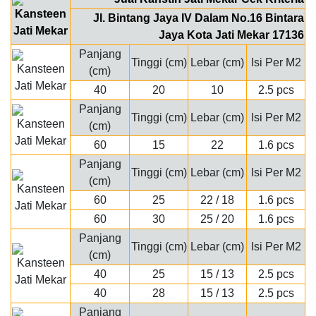
Jl. Bintang Jaya IV Dalam No.16 Bintara
Jaya Kota Jati Mekar 17136
Panjang
Tinggi (cm)
Lebar (cm)
Isi Per M2
(cm)
40
20
10
2.5 pcs
Panjang
Tinggi (cm)
Lebar (cm)
Isi Per M2
(cm)
60
15
22
1.6 pcs
Panjang
Tinggi (cm)
Lebar (cm)
Isi Per M2
(cm)
60
25
22 / 18
1.6 pcs
60
30
25 / 20
1.6 pcs
Panjang
Tinggi (cm)
Lebar (cm)
Isi Per M2
(cm)
40
25
15 / 13
2.5 pcs
40
28
15 / 13
2.5 pcs
Panjang