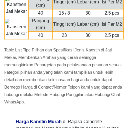
Tinggi (cm)
Lebar (cm)
Isi Per M2
(cm)
40
15 / 8
30
2.5 pcs
Panjang
Tinggi (cm)
Lebar (cm)
Isi Per M2
(cm)
40
23
30
2.5 pcs
Table List Tipe Pilihan dan Spesifikasi Jenis Kanstin di Jati
Mekar, Memberikan Arahan yang cerah sehingga
memungkinkan Penargetan pada pelaksanaan pesanan sesuai
kategori pilihan anda yang telah kami tampilkan untuk lebih
detail dan memberikan keleluasaan bagi anda untuk dapat
Bernego Harga di Contact/Nomor Telpon kami yang dapat anda
hubungi melalui Metode Hubungi Panggilan atau Hubungi Chat
WhatsApp.
Harga Kanstin Murah
di Rajasa Concrete