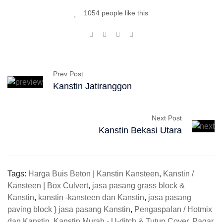
1054 people like this
Prev Post
Kanstin Jatiranggon
Next Post
Kanstin Bekasi Utara
Tags:
Harga Buis Beton | Kanstin Kansteen
,
Kanstin /
Kansteen | Box Culvert
,
jasa pasang grass block &
Kanstin
,
kanstin -kansteen dan Kanstin
,
jasa pasang
paving block } jasa pasang Kanstin
,
Pengaspalan / Hotmix
dan Kanstin
,
Kanstin Murah - U-ditch & Tutup Cover
,
Pagar