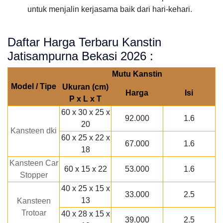
untuk menjalin kerjasama baik dari hari-kehari.
Daftar Harga Terbaru Kanstin
Jatisampurna Bekasi 2026 :
Mutu Kanstin
Model / Tipe
Ukuran (cm)
Harga
Isi
P x L x T
60 x 30 x 25 x
92.000
1.6
20
Kansteen dki
60 x 25 x 22 x
67.000
1.6
18
Kansteen Car
60 x 15 x 22
53.000
1.6
Stopper
40 x 25 x 15 x
33.000
2.5
13
Kansteen
Trotoar
40 x 28 x 15 x
39.000
2.5