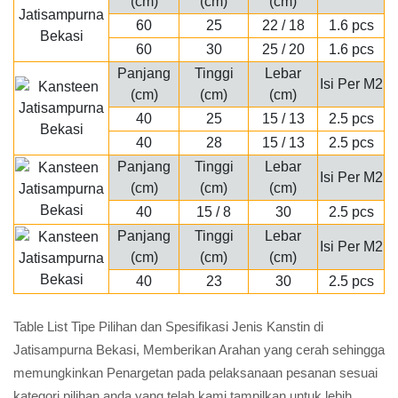
(cm)
(cm)
(cm)
60
25
22 / 18
1.6 pcs
60
30
25 / 20
1.6 pcs
Panjang
Tinggi
Lebar
Isi Per M2
(cm)
(cm)
(cm)
40
25
15 / 13
2.5 pcs
40
28
15 / 13
2.5 pcs
Panjang
Tinggi
Lebar
Isi Per M2
(cm)
(cm)
(cm)
40
15 / 8
30
2.5 pcs
Panjang
Tinggi
Lebar
Isi Per M2
(cm)
(cm)
(cm)
40
23
30
2.5 pcs
Table List Tipe Pilihan dan Spesifikasi Jenis Kanstin di
Jatisampurna Bekasi, Memberikan Arahan yang cerah sehingga
memungkinkan Penargetan pada pelaksanaan pesanan sesuai
kategori pilihan anda yang telah kami tampilkan untuk lebih