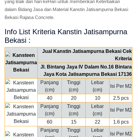
yang Baik dari hari-keHari untuk memberikan Keterbaikan
dalam Bidang Jasa dan Material Kanstin Jatisampurna Bekasi
Bekasi Rajasa Concrete.
Info List Kriteria Kanstin Jatisampurna
Bekasi :
Jual Kanstin Jatisampurna Bekasi Cek
Kriteria
Jl. Bintang Jaya IV Dalam No.16 Bintara
Jaya Kota Jatisampurna Bekasi 17136
Panjang
Tinggi
Lebar
Isi Per M2
(cm)
(cm)
(cm)
40
20
10
2.5 pcs
Panjang
Tinggi
Lebar
Isi Per M2
(cm)
(cm)
(cm)
60
15
22
1.6 pcs
Panjang
Tinggi
Lebar
Isi Per M2