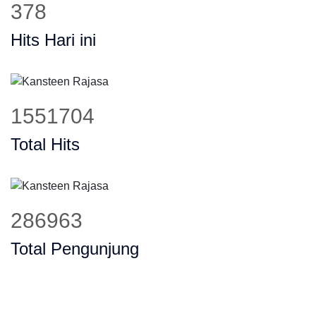
477
Hits Hari ini
1955733
Total Hits
361682
Total Pengunjung