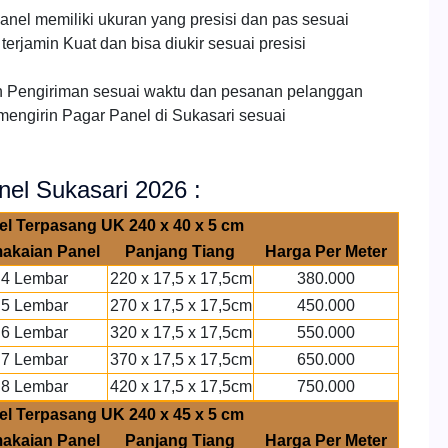
nel memiliki ukuran yang presisi dan pas sesuai
erjamin Kuat dan bisa diukir sesuai presisi
 Pengiriman sesuai waktu dan pesanan pelanggan
mengirin Pagar Panel di Sukasari sesuai
nel Sukasari 2026 :
el Terpasang UK 240 x 40 x 5 cm
akaian Panel
Panjang Tiang
Harga Per Meter
4 Lembar
220 x 17,5 x 17,5cm
380.000
5 Lembar
270 x 17,5 x 17,5cm
450.000
6 Lembar
320 x 17,5 x 17,5cm
550.000
7 Lembar
370 x 17,5 x 17,5cm
650.000
8 Lembar
420 x 17,5 x 17,5cm
750.000
el Terpasang UK 240 x 45 x 5 cm
akaian Panel
Panjang Tiang
Harga Per Meter