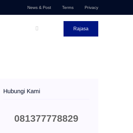
News & Post
Terms
Privacy
Rajasa
Hubungi Kami
081377778829