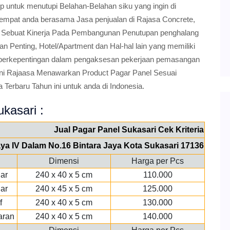
 untuk menutupi Belahan-Belahan siku yang ingin di
empat anda berasama Jasa penjualan di Rajasa Concrete,
an Sebuat Kinerja Pada Pembangunan Penutupan penghalang
an Penting, Hotel/Apartment dan Hal-hal lain yang memiliki
ng berkepentingan dalam pengaksesan pekerjaan pemasangan
 ini Rajaasa Menawarkan Product Pagar Panel Sesuai
 Terbaru Tahun ini untuk anda di Indonesia.
ukasari :
Jual Pagar Panel Sukasari Cek Kriteria
Jaya IV Dalam No.16 Bintara Jaya Kota Sukasari 17136
Dimensi
Harga per Pcs
ar
240 x 40 x 5 cm
110.000
ar
240 x 45 x 5 cm
125.000
f
240 x 40 x 5 cm
130.000
aran
240 x 40 x 5 cm
140.000