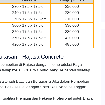
Dimensi
Harga per Pcs
220 x 17,5 x 17,5 cm
230.000
240 x 17,5 x 17,5 cm
280.000
270 x 17,5 x 17,5 cm
310.000
300 x 17,5 x 17,5 cm
330.000
320 x 17,5 x 17,5 cm
380.000
370 x 17,5 x 17,5 cm
420.000
420 x 17,5 x 17,5 cm
485.000
kasari - Rajasa Concrete
i pembelian di Rajasa dengan memproduksi Pagar
ahap melalu Quality Control yang Terpantau disetiap
a terjadi Batal dan Bergaransi Jika dalam Pembelian
g Tidak sesuai dengan Spesifikasi yang pelanggan
Kualitas Premium dan Pekerja Profesional untuk Biaya