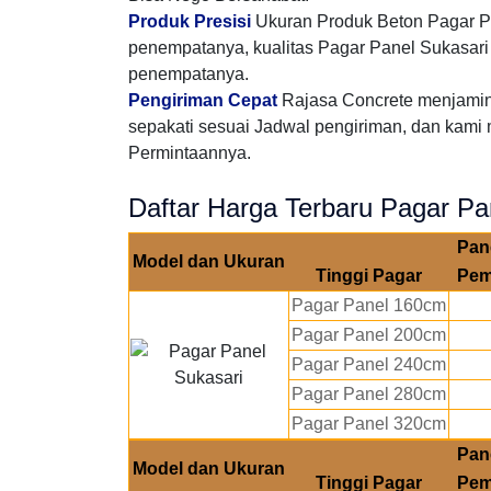
Produk Presisi
Ukuran Produk Beton Pagar Pa
penempatanya, kualitas Pagar Panel Sukasari t
penempatanya.
Pengiriman Cepat
Rajasa Concrete menjamin
sepakati sesuai Jadwal pengiriman, dan kami 
Permintaannya.
Daftar Harga Terbaru Pagar Pa
Pan
Model dan Ukuran
Tinggi Pagar
Pem
Pagar Panel 160cm
Pagar Panel 200cm
Pagar Panel 240cm
Pagar Panel 280cm
Pagar Panel 320cm
Pan
Model dan Ukuran
Tinggi Pagar
Pem