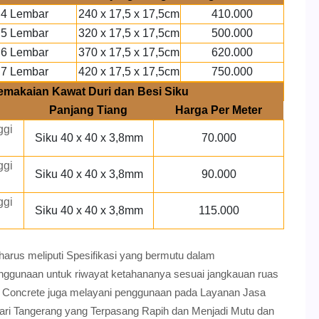
4 Lembar
240 x 17,5 x 17,5cm
410.000
5 Lembar
320 x 17,5 x 17,5cm
500.000
6 Lembar
370 x 17,5 x 17,5cm
620.000
7 Lembar
420 x 17,5 x 17,5cm
750.000
emakaian Kawat Duri dan Besi Siku
Panjang Tiang
Harga Per Meter
ggi
Siku 40 x 40 x 3,8mm
70.000
ggi
Siku 40 x 40 x 3,8mm
90.000
ggi
Siku 40 x 40 x 3,8mm
115.000
arus meliputi Spesifikasi yang bermutu dalam
ggunaan untuk riwayat ketahananya sesuai jangkauan ruas
a Concrete juga melayani penggunaan pada Layanan Jasa
i Tangerang yang Terpasang Rapih dan Menjadi Mutu dan