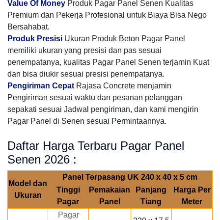
Value Of Money
Produk Pagar Panel Senen Kualitas
Premium dan Pekerja Profesional untuk Biaya Bisa Nego
Bersahabat.
Produk Presisi
Ukuran Produk Beton Pagar Panel
memiliki ukuran yang presisi dan pas sesuai
penempatanya, kualitas Pagar Panel Senen terjamin Kuat
dan bisa diukir sesuai presisi penempatanya.
Pengiriman Cepat
Rajasa Concrete menjamin
Pengiriman sesuai waktu dan pesanan pelanggan
sepakati sesuai Jadwal pengiriman, dan kami mengirin
Pagar Panel di Senen sesuai Permintaannya.
Daftar Harga Terbaru Pagar Panel
Senen 2026 :
Panel Terpasang UK 240 x 40 x 5 cm
Model dan
Tinggi
Pemakaian
Panjang
Harga Per
Ukuran
Pagar
Panel
Tiang
Meter
Pagar