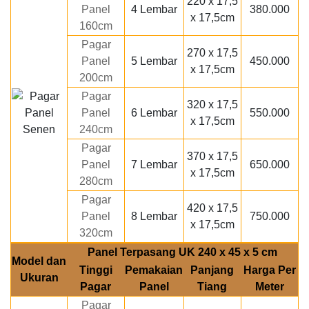
220 x 17,5
Panel
4 Lembar
380.000
x 17,5cm
160cm
Pagar
270 x 17,5
Panel
5 Lembar
450.000
x 17,5cm
200cm
Pagar
320 x 17,5
Panel
6 Lembar
550.000
x 17,5cm
240cm
Pagar
370 x 17,5
Panel
7 Lembar
650.000
x 17,5cm
280cm
Pagar
420 x 17,5
Panel
8 Lembar
750.000
x 17,5cm
320cm
Panel Terpasang UK 240 x 45 x 5 cm
Model dan
Tinggi
Pemakaian
Panjang
Harga Per
Ukuran
Pagar
Panel
Tiang
Meter
Pagar