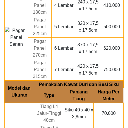
240 x 17,5
Panel
4 Lembar
410.000
x 17,5cm
180cm
Pagar
320 x 17,5
Panel
5 Lembar
500.000
x 17,5cm
225cm
Pagar
370 x 17,5
Panel
6 Lembar
620.000
x 17,5cm
270cm
Pagar
420 x 17,5
Panel
7 Lembar
750.000
x 17,5cm
315cm
Pemakaian Kawat Duri dan Besi Siku
Model dan
Panjang
Harga Per
Ukuran
Type
Tiang
Meter
Tiang L4
Siku 40 x 40 x
Jalur-Tinggi
70.000
3,8mm
40cm
Tiang L5